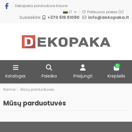
Dekopaka parduotuvė Kaune
LT
Patikusios prekės (
0
)
Susisiekite:
+370 615 51090
info@dekopaka.lt
0
Katalogas
Paieška
Prisijungti
Krepšelis
Namai
Mūsų parduotuvės
Mūsų parduotuvės