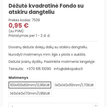
Dėžutė kvadratinė Fondo su
atskiru dangteliu
Prekės kodas:
7539
0,95 €
(su PVM)
Pristatymas per 1 - 2 d. d.
Dovanų dėžutė dviejų dalių su atskiru dangteliu.
Nurodyti matmenys mm: ilgis x plotis x aukštis.
Dėžutė įvairių dydžių. Pasirinkite matmenis langelyje.
Teirautis:
+370 615 51090
info@dekopaka.lt
Matmenys
100x100x60mm/0,95EUR
140x140x110mm/1,70EUR
140x140x170mm/1,95EUR