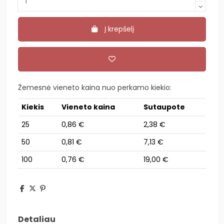
Į krepšelį
Žemesnė vieneto kaina nuo perkamo kiekio:
Kiekis
Vieneto kaina
Sutaupote
25
0,86 €
2,38 €
50
0,81 €
7,13 €
100
0,76 €
19,00 €
Detaliau