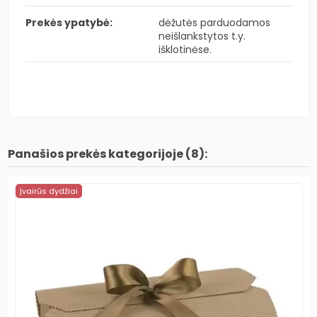
Prekės ypatybė:
dėžutės parduodamos
neišlankstytos t.y.
išklotinėse.
Panašios prekės kategorijoje (8):
Įvairūs dydžiai