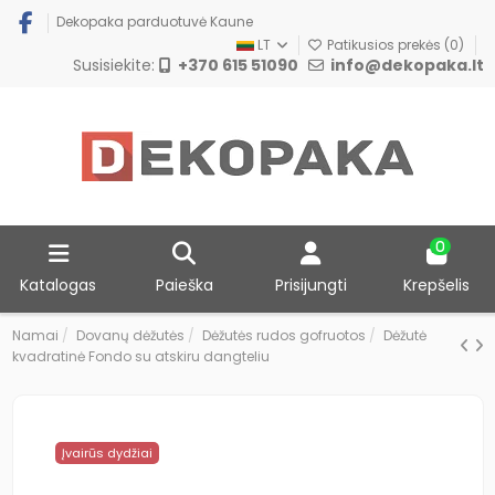
Dekopaka parduotuvė Kaune
LT
Patikusios prekės (
0
)
Susisiekite:
+370 615 51090
info@dekopaka.lt
0
Katalogas
Paieška
Prisijungti
Krepšelis
Namai
Dovanų dėžutės
Dėžutės rudos gofruotos
Dėžutė
kvadratinė Fondo su atskiru dangteliu
Įvairūs dydžiai