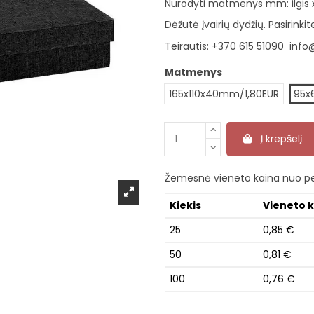
Nurodyti matmenys mm: ilgis x 
Dėžutė įvairių dydžių. Pasirink
Teirautis:
+370 615 51090
info
Matmenys
165x110x40mm/1,80EUR
95x
Į krepšelį
Žemesnė vieneto kaina nuo pe
Kiekis
Vieneto 
25
0,85 €
50
0,81 €
100
0,76 €