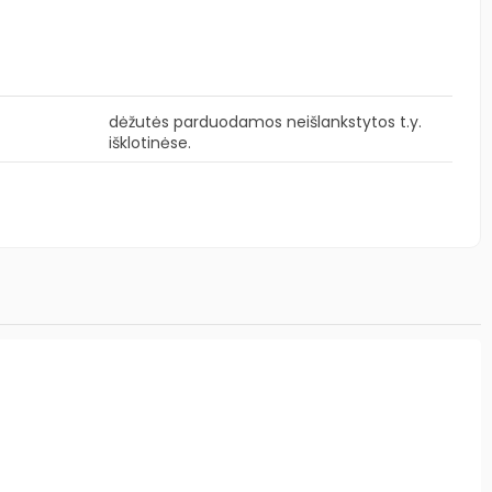
dėžutės parduodamos neišlankstytos t.y.
išklotinėse.