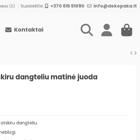
Susisiekite:
+370 615 51090
info@dekopaka.lt
ekės (
0
)
Kontaktai
kiru dangteliu matinė juoda
 atskiru dangteliu.
eblizgi.