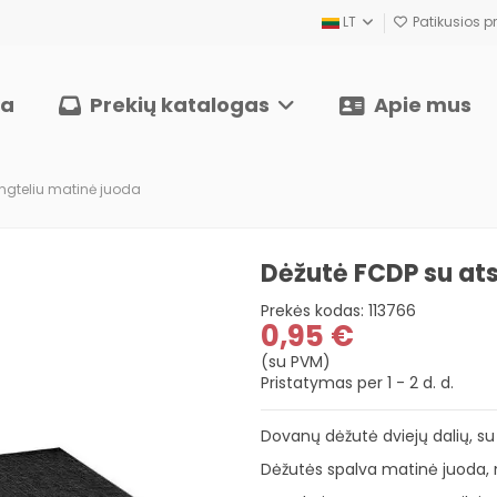
LT
Patikusios pr
ia
Prekių katalogas
Apie mus
angteliu matinė juoda
Dėžutė FCDP su ats
Prekės kodas:
113766
0,95 €
(su PVM)
Pristatymas per 1 - 2 d. d.
Dovanų dėžutė dviejų dalių, su
Dėžutės spalva matinė juoda, n