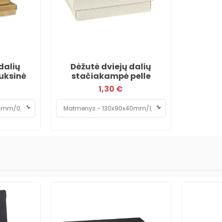
dalių
Dėžutė dviejų dalių
uksinė
stačiakampė pelle
1,30 €