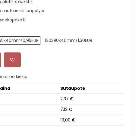
plotis x aukštis.
ite matmenis langelyje.
@dekopaka.lt
65x40mm/0,95EUR
130x90x40mm/1,30EUR
rkamo kiekio:
kaina
Sutaupote
2,37 €
7,12 €
19,00 €