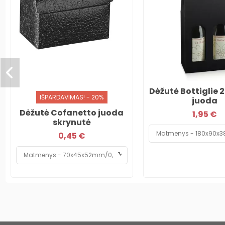
Dėžutė Bottiglie 2
IŠPARDAVIMAS! - 20%
juoda
Dėžutė Cofanetto juoda
1,95 €
skrynutė
0,45 €