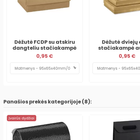
Dėžutė FCDP su atskiru
Dėžutė dviejų 
dangteliu stačiakampė
stačiakampė a
0,95 €
0,95 €
Panašios prekės kategorijoje (8):
Įvairūs dydžiai