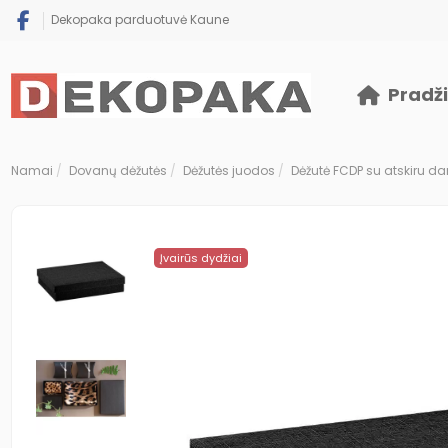
Dekopaka parduotuvė Kaune
Pradž
Namai
Dovanų dėžutės
Dėžutės juodos
Dėžutė FCDP su atskiru d
Įvairūs dydžiai