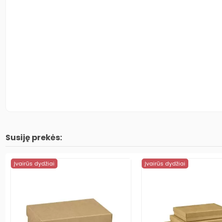
Susiję prekės:
Įvairūs dydžiai
Įvairūs dydžiai