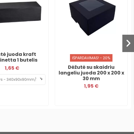
tė juoda kraft
IŠPARDAVIMAS! - 20%
netta 1 butelis
Dėžutė su skaidriu
1,65 €
langeliu juoda 200 x 200 x
30 mm
1,95 €