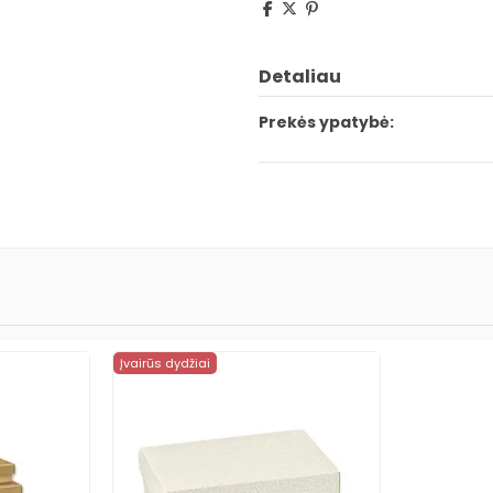
Detaliau
Prekės ypatybė:
Įvairūs dydžiai