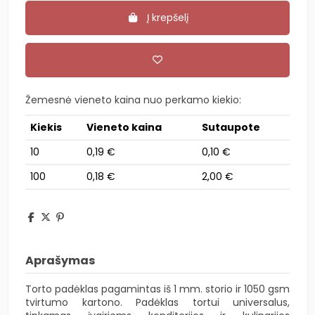
Į krepšelį
Žemesnė vieneto kaina nuo perkamo kiekio:
Kiekis
Vieneto kaina
Sutaupote
10
0,19 €
0,10 €
100
0,18 €
2,00 €
Aprašymas
Torto padėklas pagamintas iš 1 mm. storio ir 1050 gsm
tvirtumo kartono. Padėklas tortui universalus,