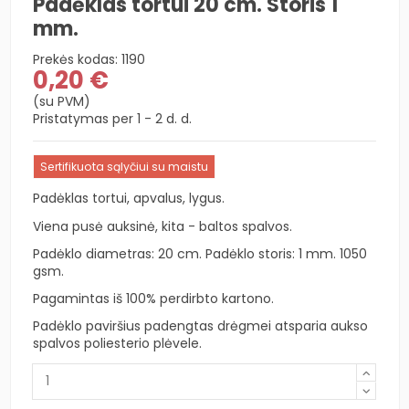
Padėklas tortui 20 cm. Storis 1
mm.
Prekės kodas:
1190
0,20 €
(su PVM)
Pristatymas per 1 - 2 d. d.
Sertifikuota sąlyčiui su maistu
Padėklas tortui, apvalus, lygus.
Viena pusė auksinė, kita - baltos spalvos.
Padėklo diametras: 20 cm. Padėklo storis: 1 mm. 1050
gsm.
Pagamintas iš 100% perdirbto kartono.
Padėklo paviršius padengtas drėgmei atsparia aukso
spalvos poliesterio plėvele.