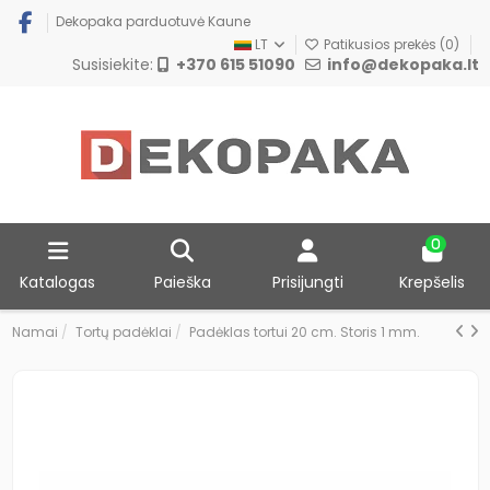
Dekopaka parduotuvė Kaune
LT
Patikusios prekės (
0
)
Susisiekite:
+370 615 51090
info@dekopaka.lt
0
Katalogas
Paieška
Prisijungti
Krepšelis
Namai
Tortų padėklai
Padėklas tortui 20 cm. Storis 1 mm.