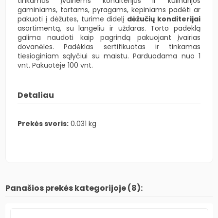
tinkamas įvairiems konditerijos ir kulinarijos
gaminiams, tortams, pyragams, kepiniams padėti ar
pakuoti į dėžutes, turime didelį
dėžučių konditerijai
asortimentą, su langeliu ir uždaras. Torto padėklą
galima naudoti kaip pagrindą pakuojant įvairias
dovanėles. Padėklas sertifikuotas ir tinkamas
tiesioginiam sąlyčiui su maistu. Parduodama nuo 1
vnt. Pakuotėje 100 vnt.
Detaliau
Prekės svoris:
0.031 kg
Panašios prekės kategorijoje (8):