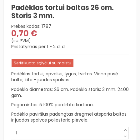
Padėklas tortui baltas 26 cm.
Storis 3 mm.
Prekės kodas:
1787
0,70 €
(su PVM)
Pristatymas per 1 - 2 d. d.
Sertifikuota sąlyčiui su maistu
Padėklas tortui, apvalus, lygus, tvirtas. Viena pusė
balta, kita - juodos spalvos.
Padėklo diametras: 26 cm. Padėklo storis: 3 mm. 2400
gsm.
Pagamintas iš 100% perdirbto kartono.
Padėklo paviršius padengtas drėgmei atsparia baltos
ir juodos spalvos poliesterio plėvele.