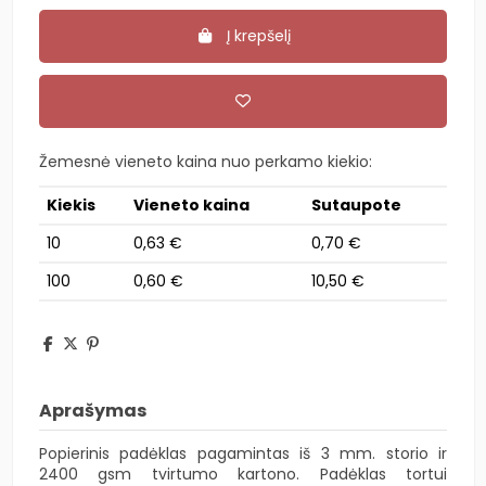
Į krepšelį
Žemesnė vieneto kaina nuo perkamo kiekio:
Kiekis
Vieneto kaina
Sutaupote
10
0,63 €
0,70 €
100
0,60 €
10,50 €
Aprašymas
Popierinis padėklas pagamintas iš 3 mm. storio ir
2400 gsm tvirtumo kartono. Padėklas tortui