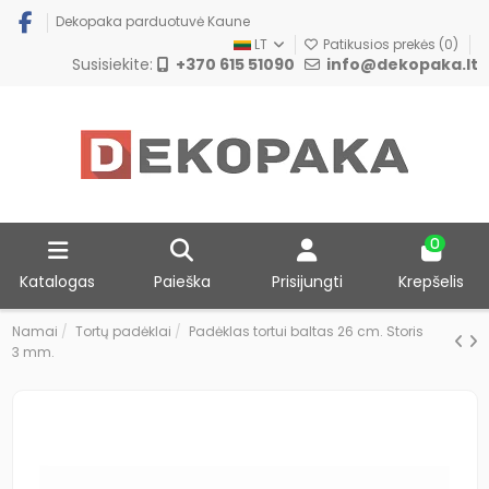
Dekopaka parduotuvė Kaune
LT
Patikusios prekės (
0
)
Susisiekite:
+370 615 51090
info@dekopaka.lt
0
Katalogas
Paieška
Prisijungti
Krepšelis
Namai
Tortų padėklai
Padėklas tortui baltas 26 cm. Storis
3 mm.