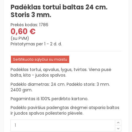
Padėklas tortui baltas 24 cm.
Storis 3 mm.
Prekės kodas:
1786
0,60 €
(su PVM)
Pristatymas per 1 - 2 d. d.
Sertifikuota sąlyčiui su maistu
Padėklas tortui, apvalus, lygus, tvirtas. Viena pusė
balta, kita - juodos spalvos.
Padėklo diametras: 24 cm. Padėklo storis: 3 mm.
2400 gsm.
Pagamintas iš 100% perdirbto kartono.
Padėklo paviršius padengtas drėgmei atsparia baltos
ir juodos spalvos poliesterio plėvele.