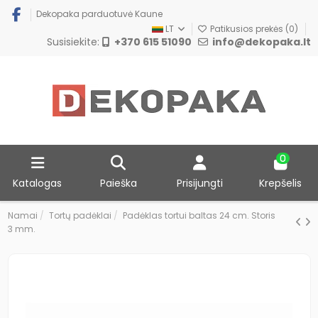
Dekopaka parduotuvė Kaune
LT
Patikusios prekės (
0
)
Susisiekite:
+370 615 51090
info@dekopaka.lt
0
Katalogas
Paieška
Prisijungti
Krepšelis
Namai
Tortų padėklai
Padėklas tortui baltas 24 cm. Storis
3 mm.