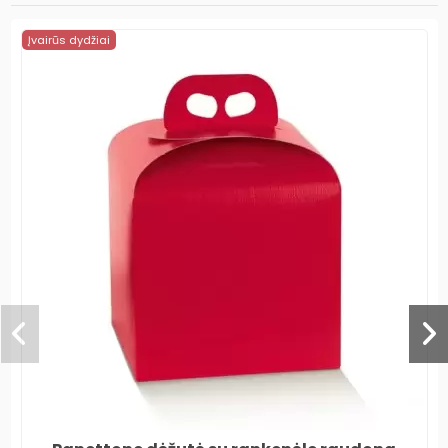
Įvairūs dydžiai