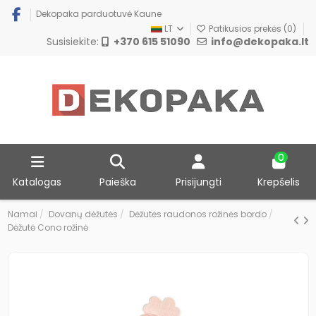
Dekopaka parduotuvė Kaune
LT
Patikusios prekės (
0
)
Susisiekite:
+370 615 51090
info@dekopaka.lt
0
Katalogas
Paieška
Prisijungti
Krepšelis
Namai
Dovanų dėžutės
Dėžutės raudonos rožinės bordo
Dėžutė Cono rožinė