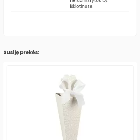
neišlankstytos t.y.
išklotinėse.
Susiję prekės: