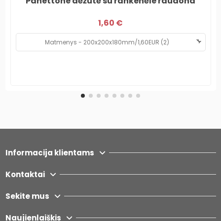
Panettone dėžutė su rankenėle raudona
1,60 €
Informacija klientams
Kontaktai
Sekite mus
Naujienlaiškis