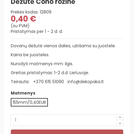
Dėžutė Cono rožinė
Prekės kodas:
12809
0,40 €
(su PVM)
Pristatymas per 1 - 2 d. d.
Dovanų dėžutė vienos dalies, užrišama su juostele.
Kaina be juostelės.
Nurodyti matmenys mm: ilgis.
Greitas pristatymas: 1-2 d.d. Lietuvoje.
Teirautis:
+370 615 51090
info@dekopaka.lt
Matmenys
155mm/0,40EUR