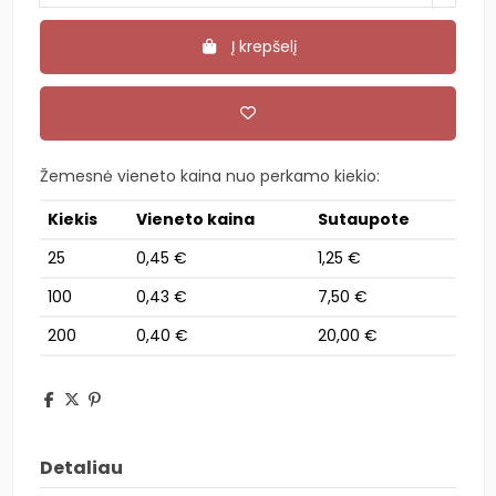
Į krepšelį
Žemesnė vieneto kaina nuo perkamo kiekio:
Kiekis
Vieneto kaina
Sutaupote
25
0,45 €
1,25 €
100
0,43 €
7,50 €
200
0,40 €
20,00 €
Detaliau