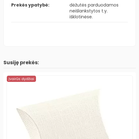
Prekės ypatybė:
dėžutės parduodamos
neišlankstytos t.y.
išklotinėse.
Susiję prekės:
Įvairūs dydžiai