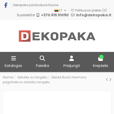
Dekopaka parduotuvė Kaune
LT
Patikusios prekės (
0
)
Susisiekite:
+370 615 51090
info@dekopaka.lt
0
Katalogas
Paieška
Prisijungti
Krepšelis
Namai
Dėžutės su langeliu
Dėžutė Busta Harmony
pagalvėlė su skaidriu langeliu