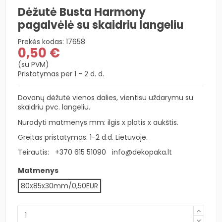
Dėžutė Busta Harmony
pagalvėlė su skaidriu langeliu
Prekės kodas:
17658
0,50 €
(su PVM)
Pristatymas per 1 - 2 d. d.
Dovanų dėžutė vienos dalies, vientisu uždarymu su
skaidriu pvc. langeliu.
Nurodyti matmenys mm: ilgis x plotis x aukštis.
Greitas pristatymas: 1-2 d.d. Lietuvoje.
Teirautis:
+370 615 51090
info@dekopaka.lt
Matmenys
80x85x30mm/0,50EUR