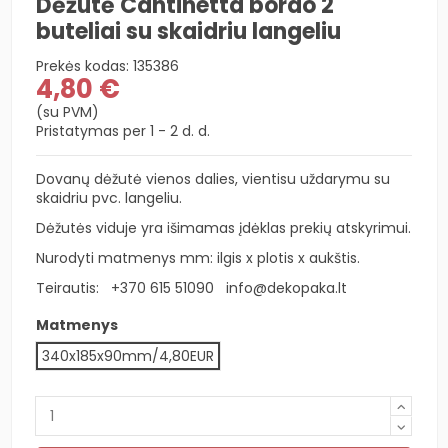
Dėžutė Cantinetta bordo 2
buteliai su skaidriu langeliu
Prekės kodas:
135386
4,80 €
(su PVM)
Pristatymas per 1 - 2 d. d.
Dovanų dėžutė vienos dalies, vientisu uždarymu su
skaidriu pvc. langeliu.
Dėžutės viduje yra išimamas įdėklas prekių atskyrimui.
Nurodyti matmenys mm: ilgis x plotis x aukštis.
Teirautis:
+370 615 51090
info@dekopaka.lt
Matmenys
340x185x90mm/4,80EUR