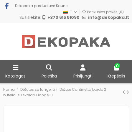
Dekopaka parduotuvė Kaune
LT
Patikusios prekės (
0
)
Susisiekite:
+370 615 51090
info@dekopaka.lt
0
Katalogas
Paieška
Prisijungti
Krepšelis
Namai
Dėžutės su langeliu
Dėžutė Cantinetta bordo 2
buteliai su skaidriu langeliu