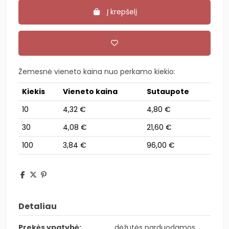
Į krepšelį
Žemesnė vieneto kaina nuo perkamo kiekio:
Kiekis
Vieneto kaina
Sutaupote
10
4,32 €
4,80 €
30
4,08 €
21,60 €
100
3,84 €
96,00 €
Detaliau
Prekės ypatybė:
dėžutės parduodamos