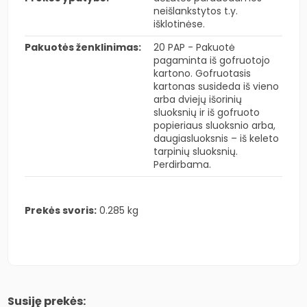
neišlankstytos t.y.
išklotinėse.
Pakuotės ženklinimas:
20 PAP - Pakuotė
pagaminta iš gofruotojo
kartono. Gofruotasis
kartonas susideda iš vieno
arba dviejų išorinių
sluoksnių ir iš gofruoto
popieriaus sluoksnio arba,
daugiasluoksnis – iš keleto
tarpinių sluoksnių.
Perdirbama.
Prekės svoris:
0.285 kg
Susiję prekės: