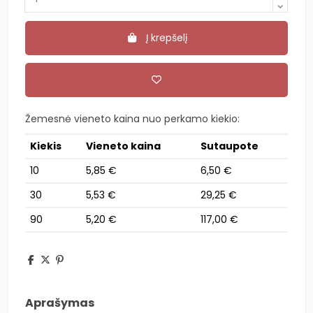
Į krepšelį
Žemesnė vieneto kaina nuo perkamo kiekio:
Kiekis
Vieneto kaina
Sutaupote
10
5,85 €
6,50 €
30
5,53 €
29,25 €
90
5,20 €
117,00 €
Aprašymas