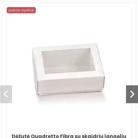
Įvairūs dydžiai
Dėžutė Quadretto Fibra su skaidriu langeliu