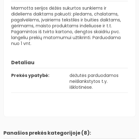
Marmotta serijos dėžės sukurtos sunkiems ir
dideliems daiktams pakuoti: pledams, chalatams,
pagalvėlėms, įvairiems tekstilės ir buities daiktams,
gėrimams, maisto produktams indeliuose ir t.t.
Pagamintos iš tvirto kartono, dengtos skaidriu pvc.
langeliu prekių matomumui užtikrinti. Parduodama
nuo 1 vnt.
Detaliau
Prekės ypatybė:
dėžutės parduodamos
neišlankstytos t.y.
išklotinėse.
Panašios prekės kategorijoje (8):