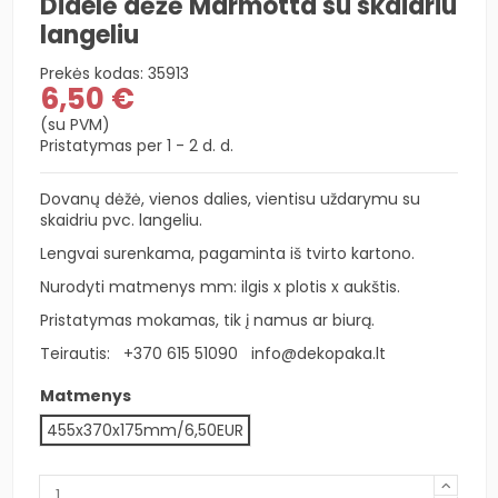
Didelė dėžė Marmotta su skaidriu
langeliu
Prekės kodas:
35913
6,50 €
(su PVM)
Pristatymas per 1 - 2 d. d.
Dovanų dėžė, vienos dalies, vientisu uždarymu su
skaidriu pvc. langeliu.
Lengvai surenkama, pagaminta iš tvirto kartono.
Nurodyti matmenys mm: ilgis x plotis x aukštis.
Pristatymas mokamas, tik į namus ar biurą.
Teirautis:
+370 615 51090
info@dekopaka.lt
Matmenys
455x370x175mm/6,50EUR