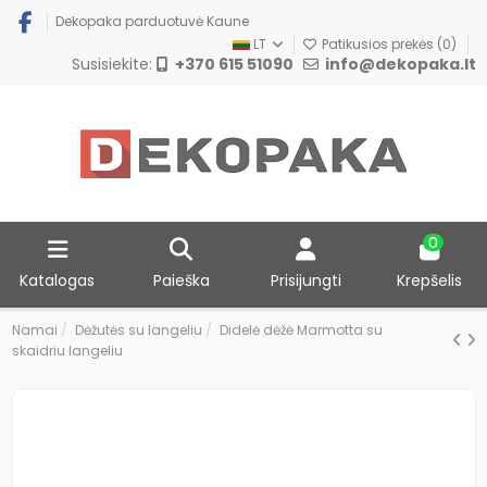
Dekopaka parduotuvė Kaune
LT
Patikusios prekės (
0
)
Susisiekite:
+370 615 51090
info@dekopaka.lt
0
Katalogas
Paieška
Prisijungti
Krepšelis
Namai
Dėžutės su langeliu
Didelė dėžė Marmotta su
skaidriu langeliu