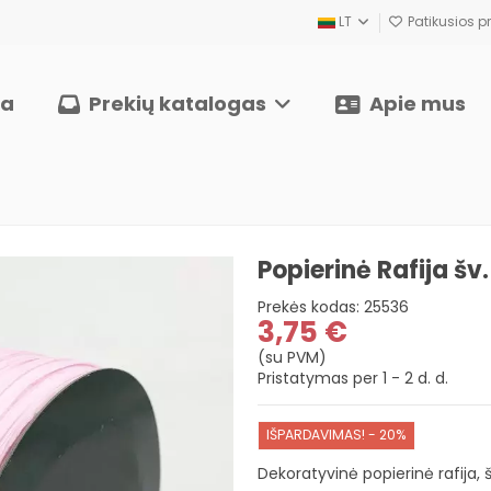
LT
Patikusios pr
ia
Prekių katalogas
Apie mus
Popierinė Rafija šv
Prekės kodas:
25536
3,75 €
(su PVM)
Pristatymas per 1 - 2 d. d.
IŠPARDAVIMAS! - 20%
Dekoratyvinė popierinė rafija, š