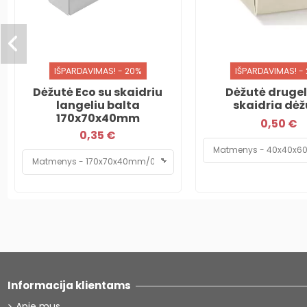
IŠPARDAVIMAS! - 20%
IŠPARDAVIMAS! -
Dėžutė Eco su skaidriu
Dėžutė drugel
langeliu balta
skaidria dėž
170x70x40mm
0,50 €
0,35 €
Informacija klientams
Apie mus