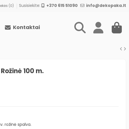
Susisiekite:
+370 615 51090
info@dekopaka.lt
ekės (
0
)
Kontaktai
. Rožinė 100 m.
v. rožinė spalva.