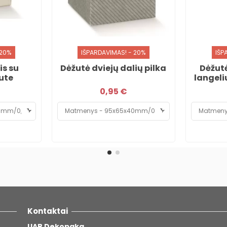
 20%
IŠPARDAVIMAS! - 20%
IŠP
is su
Dėžutė dviejų dalių pilka
Dėžutė
ute
langel
0,95 €
Kontaktai
UAB Dekopaka