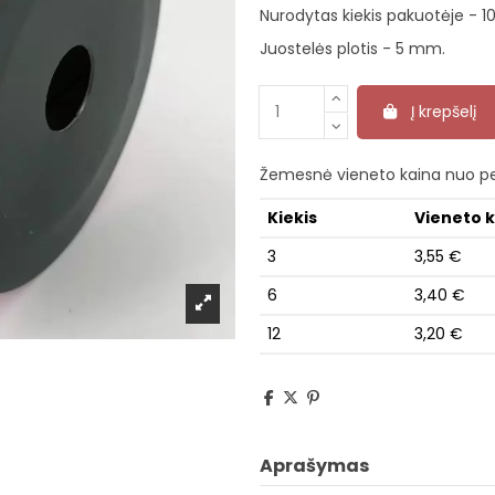
Nurodytas kiekis pakuotėje - 1
Juostelės plotis - 5 mm.
Į krepšelį
Žemesnė vieneto kaina nuo pe
Kiekis
Vieneto 
3
3,55 €
6
3,40 €
12
3,20 €
Aprašymas