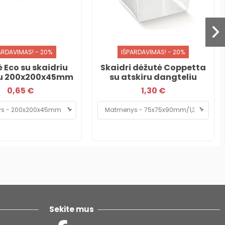
ARDAVIMAS! - 20%
IŠPARDAVIMAS! - 20%
 Eco su skaidriu
Skaidri dėžutė Coppetta
iu 200x200x45mm
su atskiru dangteliu
0,65 €
1,30 €
Sekite mus