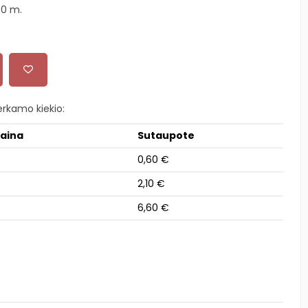
00 m.
rkamo kiekio:
kaina
Sutaupote
0,60 €
2,10 €
6,60 €