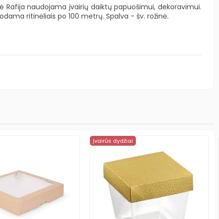
ė Rafija naudojama įvairių daiktų papuošimui, dekoravimui.
dama ritinėliais po 100 metrų. Spalva - šv. rožinė.
Įvairūs dydžiai