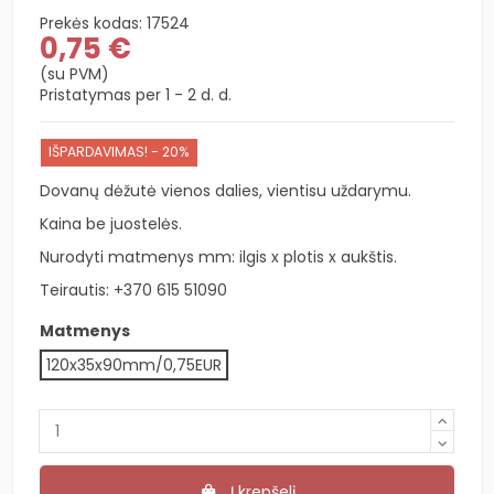
Prekės kodas:
17524
0,75 €
(su PVM)
Pristatymas per 1 - 2 d. d.
IŠPARDAVIMAS! - 20%
Dovanų dėžutė vienos dalies, vientisu uždarymu.
Kaina be juostelės.
Nurodyti matmenys mm: ilgis x plotis x aukštis.
Teirautis:
+370 615 51090
Matmenys
120x35x90mm/0,75EUR
Į krepšelį