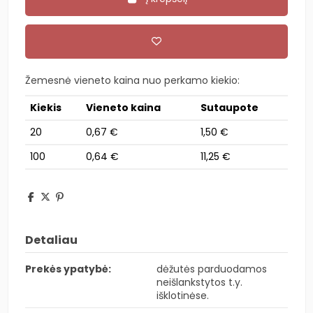
Žemesnė vieneto kaina nuo perkamo kiekio:
Kiekis
Vieneto kaina
Sutaupote
20
0,67 €
1,50 €
100
0,64 €
11,25 €
Detaliau
Prekės ypatybė:
dėžutės parduodamos
neišlankstytos t.y.
išklotinėse.