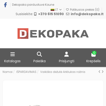
Dekopaka parduotuvė Kaune
LT
Patikusios prekės (
0
)
Susisiekite:
+370 615 51090
info@dekopaka.lt
0
Katalogas
Paieška
Prisijungti
Krepšelis
Namai
IŠPARDAVIMAS
Vaikiška dėžutė Arkliukas rožinis