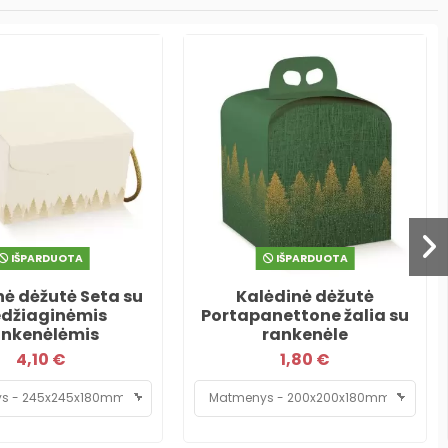
IŠPARDUOTA
IŠPARDUOTA
nė dėžutė Seta su
Kalėdinė dėžutė
džiaginėmis
Portapanettone žalia su
ankenėlėmis
rankenėle
4,10 €
1,80 €