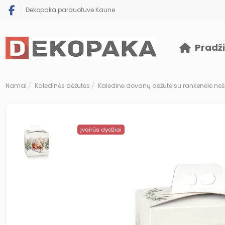
Dekopaka parduotuvė Kaune
Pradž
Namai
Kalėdinės dėžutės
Kalėdinė dovanų dėžutė su rankenėle neš
Įvairūs dydžiai