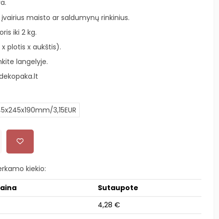
ra.
įvairius maisto ar saldumynų rinkinius.
s iki 2 kg.
 plotis x aukštis).
kite langelyje.
ekopaka.lt
5x245x190mm/3,15EUR
rkamo kiekio:
kaina
Sutaupote
4,28 €