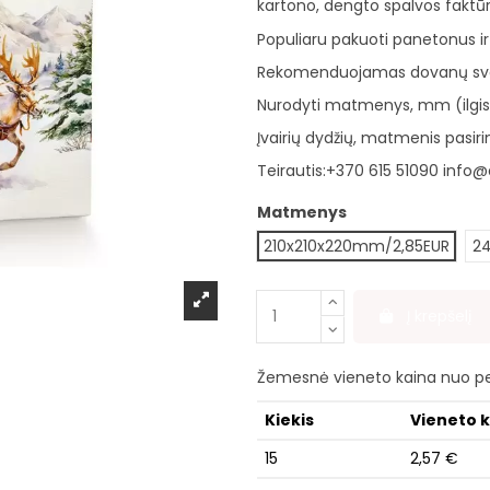
kartono, dengto spalvos faktū
Populiaru pakuoti panetonus ir 
Rekomenduojamas dovanų svori
Nurodyti matmenys, mm (ilgis x
Įvairių dydžių, matmenis pasirin
Teirautis:
+370 615 51090
info@d
Matmenys
210x210x220mm/2,85EUR
24
Į krepšelį
Žemesnė vieneto kaina nuo pe
Kiekis
Vieneto 
15
2,57 €