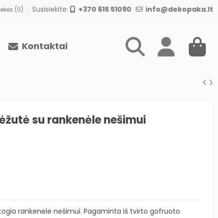
Susisiekite:
+370 615 51090
info@dekopaka.lt
ekės (
0
)
Kontaktai
ėžutė su rankenėle nešimui
ogia rankenėle nešimui. Pagaminta iš tvirto gofruoto