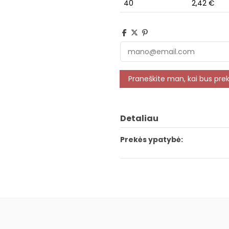
40
2,42 €
Detaliau
Prekės ypatybė: