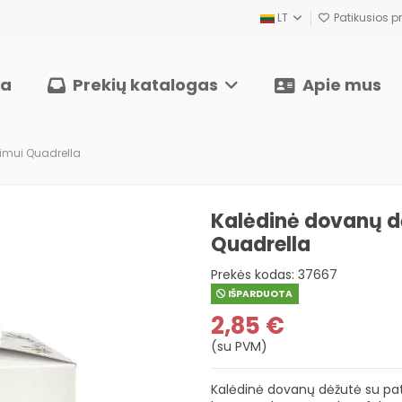
LT
Patikusios pr
ia
Prekių katalogas
Apie mus
imui Quadrella
Kalėdinė dovanų d
Quadrella
Prekės kodas:
37667
IŠPARDUOTA
2,85 €
(su PVM)
Kalėdinė dovanų dėžutė su pat