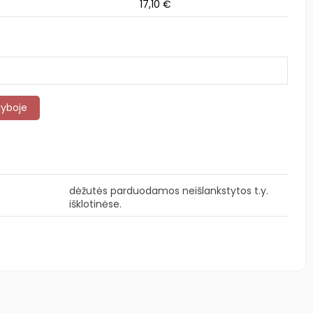
17,10 €
dėžutės parduodamos neišlankstytos t.y.
išklotinėse.