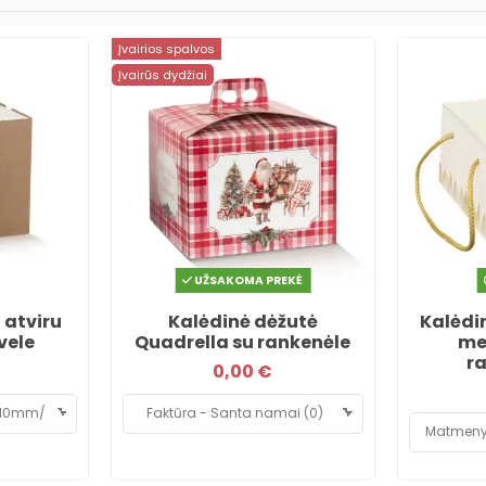
Įvairios spalvos
Įvairūs dydžiai
UŽSAKOMA PREKĖ
 atviru
Kalėdinė dėžutė
Kalėdi
rvele
Quadrella su rankenėle
me
r
0,00 €