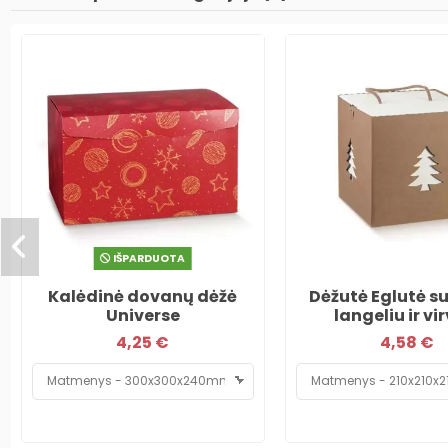
IŠPARDUOTA
Kalėdinė dovanų dėžė
Dėžutė Eglutė su
Universe
langeliu ir vi
4,25 €
4,58 €