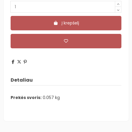
Į krepšelį
Detaliau
Prekės svoris:
0.057 kg