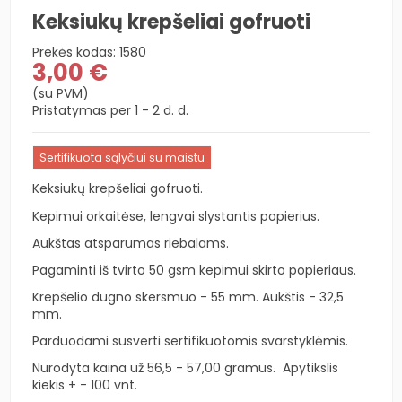
Keksiukų krepšeliai gofruoti
Prekės kodas:
1580
3,00 €
(su PVM)
Pristatymas per 1 - 2 d. d.
Sertifikuota sąlyčiui su maistu
Keksiukų krepšeliai gofruoti.
Kepimui orkaitėse, lengvai slystantis popierius.
Aukštas atsparumas riebalams.
Pagaminti iš tvirto 50 gsm kepimui skirto popieriaus.
Krepšelio dugno skersmuo - 55 mm. Aukštis - 32,5
mm.
Parduodami susverti sertifikuotomis svarstyklėmis.
Nurodyta kaina už 56,5 - 57,00 gramus. Apytikslis
kiekis + - 100 vnt.