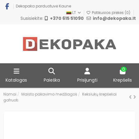
Dekopaka parduotuvė Kaune
LT
Patikusios prekės (
0
)
Susisiekite:
+370 615 51090
info@dekopaka.lt
0
Katalogas
Paieška
Prisijungti
Krepšelis
Namai
Maisto pakavimo medžiagos
Keksiukų krepšeliai
gofruoti