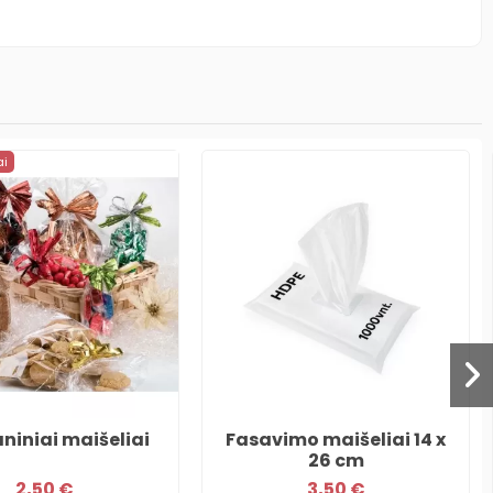
ai
niniai maišeliai
Fasavimo maišeliai 14 x
26 cm
2,50 €
3,50 €