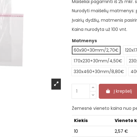
Maišeliai pagaminti iš 25 mkr. s
Nurodyti maišelių matmenys: pl
Įvairių dydžių, matmenis pasirin
Kaina nurodyta už 100 vnt.
Matmenys
60x90+30mm/2,70€
120x
170x230+30mm/4,50€
230
330x460+30mm/8,80€
40
Į krepšelį
Žemesnė vieneto kaina nuo pe
Kiekis
Vieneto 
10
2,57 €