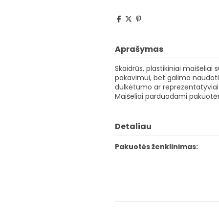
Aprašymas
Skaidrūs, plastikiniai maišelia
pakavimui, bet galima naudoti 
dulkėtumo ar reprezentatyviai su
Maišeliai parduodami pakuotėm
Detaliau
Pakuotės ženklinimas: