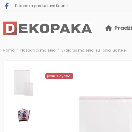
Dekopaka parduotuvė Kaune
Pradž
Namai
Plastikiniai maišeliai
Skaidrūs maišeliai su lipnia juostele
Įvairūs dydžiai