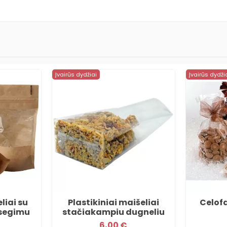
Įvairūs dydžiai
Įvairūs dydži
liai su
Plastikiniai maišeliai
Celofa
užsegimu
stačiakampiu dugneliu
6,00 €