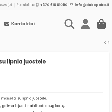
Susisiekite:
+370 615 51090
info@dekopaka.lt
ekės (
0
)
Kontaktai
su lipnia juostele
ai maišeliai su lipnia juostele.
galima klijuoti ir atklijuoti daug kartų.