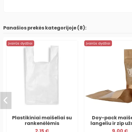
Panašios prekės kategorijoje (8):
Įvairūs dydžiai
Įvairūs dydžiai
Plastikiniai maišeliai su
Doy-pack maiše
rankenėlėmis
langeliu ir zip 
2,15 €
9,00 €