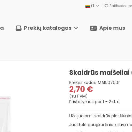
LT
Patikusios pr
ia
Prekių katalogas
Apie mus
Skaidrūs maišeliai 
Prekės kodas:
MAI007001
2,70 €
(su PVM)
Pristatymas per 1 - 2 d. d.
Užklijuojami skaidrūs plastikini
Juostelė daugkartinio klijavimo, 