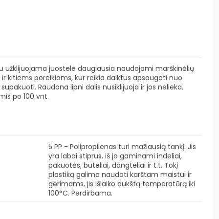
i su užklijuojama juostele daugiausia naudojami marškinėlių
ir kitiems poreikiams, kur reikia daiktus apsaugoti nuo
pakuoti. Raudona lipni dalis nusiklijuoja ir jos nelieka.
is po 100 vnt.
5 PP - Polipropilenas turi mažiausią tankį. Jis
yra labai stiprus, iš jo gaminami indeliai,
pakuotės, buteliai, dangteliai ir t.t. Tokį
plastiką galima naudoti karštam maistui ir
gėrimams, jis išlaiko aukštą temperatūrą iki
100°C. Perdirbama.