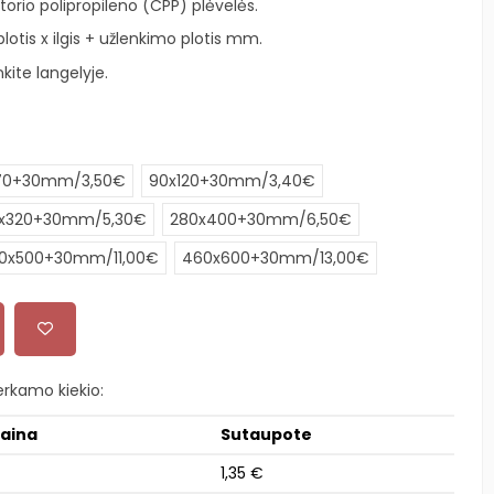
torio polipropileno (CPP) plėvelės.
otis x ilgis + užlenkimo plotis mm.
kite langelyje.
170+30mm/3,50€
90x120+30mm/3,40€
x320+30mm/5,30€
280x400+30mm/6,50€
0x500+30mm/11,00€
460x600+30mm/13,00€
rkamo kiekio:
kaina
Sutaupote
1,35 €