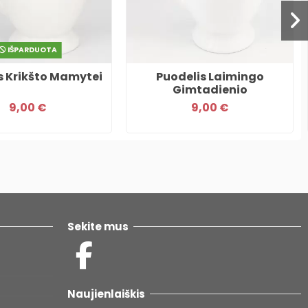
IŠPARDUOTA
s Krikšto Mamytei
Puodelis Laimingo
Gimtadienio
9,00 €
9,00 €
Sekite mus
Naujienlaiškis