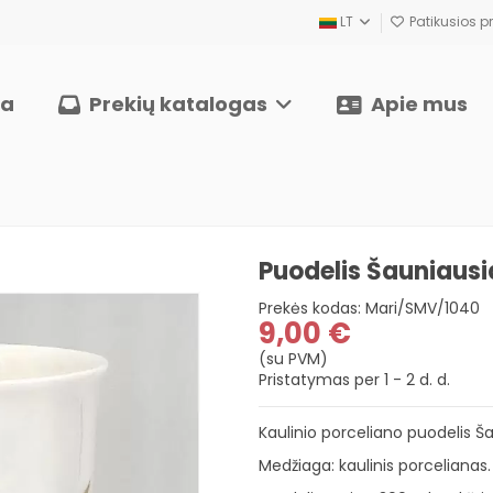
LT
Patikusios pr
ia
Prekių katalogas
Apie mus
Puodelis Šauniaus
Prekės kodas:
Mari/SMV/1040
9,00 €
(su PVM)
Pristatymas per 1 - 2 d. d.
Kaulinio porceliano puodelis 
Medžiaga: kaulinis porceliana