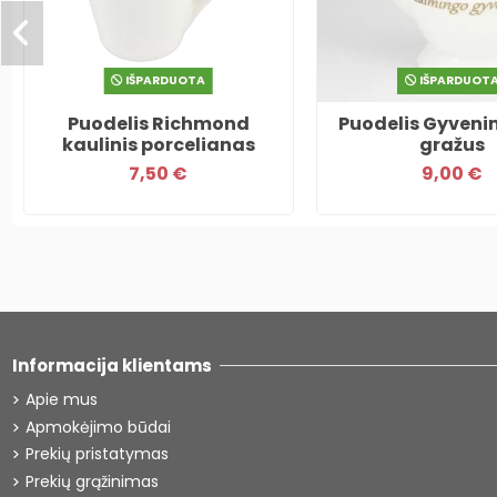
IŠPARDUOTA
IŠPARDUOT
Puodelis Richmond
Puodelis Gyveni
kaulinis porcelianas
gražus
7,50 €
9,00 €
Informacija klientams
Apie mus
Apmokėjimo būdai
Prekių pristatymas
Prekių grąžinimas