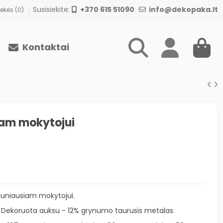
Susisiekite:
+370 615 51090
info@dekopaka.lt
ekės (
0
)
Kontaktai
iam mokytojui
Šauniausiam mokytojui.
s. Dekoruota auksu - 12% grynumo taurusis metalas.