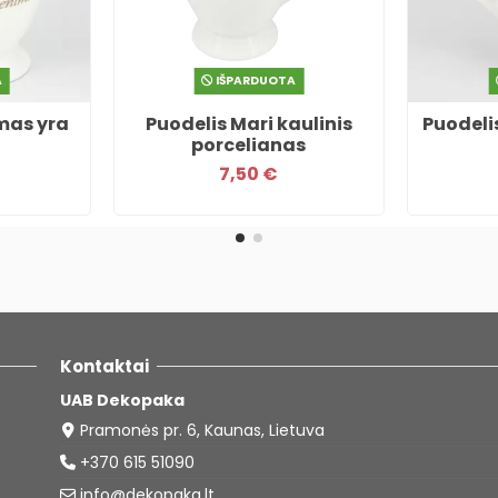
A
IŠPARDUOTA
mas yra
Puodelis Mari kaulinis
Puodeli
porcelianas
7,50 €
Kontaktai
UAB Dekopaka
Pramonės pr. 6, Kaunas, Lietuva
+370 615 51090
info@dekopaka.lt