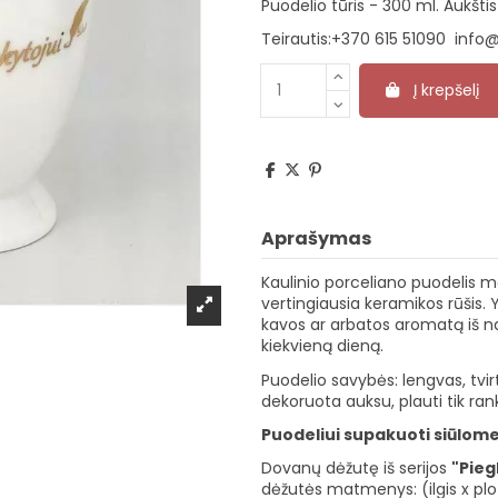
Puodelio tūris - 300 ml. Aukšt
Teirautis:
+370 615 51090
info@
Į krepšelį
Aprašymas
Kaulinio porceliano puodelis m
vertingiausia keramikos rūšis. 
kavos ar arbatos aromatą iš nau
kiekvieną dieną.
Puodelio savybės: lengvas, tvirt
dekoruota auksu, plauti tik r
Puodeliui supakuoti siūlome
Dovanų dėžutę iš serijos
"Pieg
dėžutės matmenys: (ilgis x plot