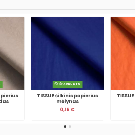
A
IŠPARDUOTA
opierius
TISSUE šilkinis popierius
TISSUE 
udas
mėlynas
0,15 €