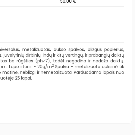
50,00 €
iversalus, metalizuotas, aukso spalvos, blizgus popierius,
, juvelyrinių dirbinių, indų ir kitų vertingų, ir prabangių daiktų
tas be rūgšties (ph>7), todėl negadina ir nedažo daiktų.
2
m. Lapo storis - 20g/m
Spalva - metalizuota auksinė tik
ė matinė, neblizgi ir nemetalizuota. Parduodama lapais nuo
uotėje 25 lapai.