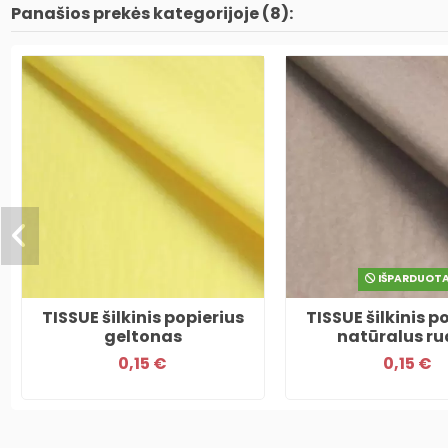
Panašios prekės kategorijoje (8):
IŠPARDUOT
TISSUE šilkinis popierius
TISSUE šilkinis p
geltonas
natūralus r
0,15 €
0,15 €