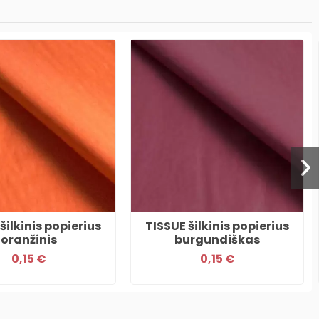
šilkinis popierius
TISSUE šilkinis popierius
oranžinis
burgundiškas
0,15 €
0,15 €