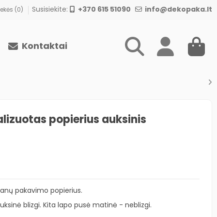
Susisiekite:
+370 615 51090
info@dekopaka.lt
ekės (
0
)
Kontaktai
alizuotas popierius auksinis
ovanų pakavimo popierius.
sinė blizgi. Kita lapo pusė matinė - neblizgi.