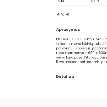
500
0,30 €
Aprašymas
METALIC TISSUE šilkinis yra un
tinkantis meno kūrinių, tekstilės
pakavimui. Popierius pagamin
Lapo matmenys - 680 x 500m
viena lapo pusė. Kita lapo pus
5 vnt. Perkant pakuotėmis, pak
Detaliau