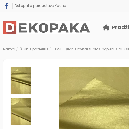
Dekopaka parduotuvė Kaune
Pradž
Namai
Šilkinis popierius
TISSUE šilkinis metalizuotas popierius auksi