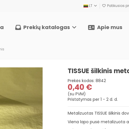
LT
Patikusios pr
ia
Prekių katalogas
Apie mus
nis
TISSUE šilkinis met
Prekės kodas:
8842
0,40 €
(su PVM)
Pristatymas per 1 - 2 d. d.
Metalizuotas TISSUE šilkinis d
Viena lapo pusė metalizuota auk