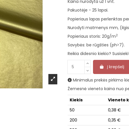
Kaina nurodyta už 1 vnt.
Pakuotėje - 25 lapai.
Popieriaus lapas perlenktas pe
Nurodyti matmenys mm, (ilgis 
2
Popieriaus storis:
20g/m
Savybės: be rūgšties (ph>7).
Reikia didesnio kiekio? Susisieki
Į krepšelį
Minimalus prekės pirkimo kiek
Žemesnė vieneto kaina nuo pe
Kiekis
Vieneto 
50
0,38 €
200
0,35 €