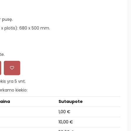
r pusę.
x plotis): 680 x 500 mm.
te.
is yra 5 vnt.
rkamo kiekio:
kaina
Sutaupote
1,00 €
10,00 €