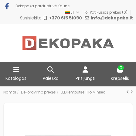
Dekopaka parduotuvė Kaune
LT
Patikusios prekės (
0
)
Susisiekite:
+370 615 51090
info@dekopaka.lt
0
Katalogas
Paieška
Prisijungti
Krepšelis
Namai
Dekoravimo prekės
LED lemputės Filo Miniled