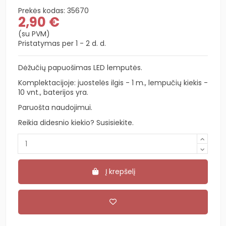
Prekės kodas:
35670
2,90 €
(su PVM)
Pristatymas per 1 - 2 d. d.
Dėžučių papuošimas LED lemputės.
Komplektacijoje: juostelės ilgis - 1 m., lempučių kiekis -
10 vnt., baterijos yra.
Paruošta naudojimui.
Reikia didesnio kiekio? Susisiekite.
Į krepšelį