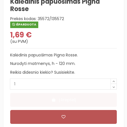
Kalėdinis papuošimas Pigna
Rosse
Prekės kodas:
35572/135572
IŠPARDUOTA
1,69 €
(su PVM)
Kalėdinis papuošimas Pigna Rosse.
Nurodyti matmenys, h - 120 mm.
Reikia didesnio kiekio? Susisiekite.
Į krepšelį