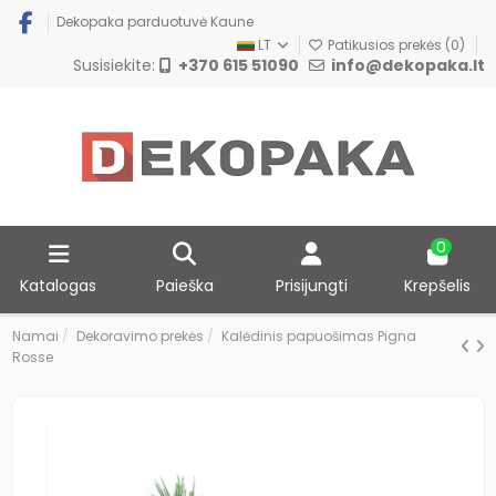
Dekopaka parduotuvė Kaune
LT
Patikusios prekės (
0
)
Susisiekite:
+370 615 51090
info@dekopaka.lt
0
Katalogas
Paieška
Prisijungti
Krepšelis
Namai
Dekoravimo prekės
Kalėdinis papuošimas Pigna
Rosse