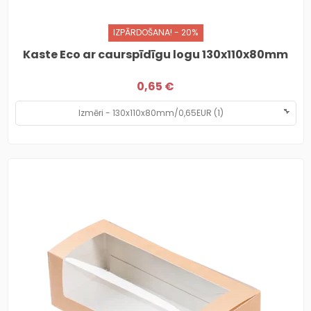
IZPĀRDOŠANA! - 20%
Kaste Eco ar caurspīdīgu logu 130x110x80mm
0,65 €