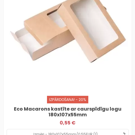
IZPĀRDOŠANA! - 20%
Eco Macarons kastīte ar caurspīdīgu logu
180x107x55mm
0,55 €