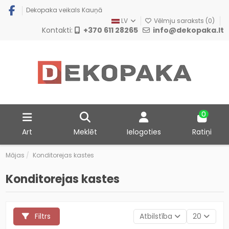
Dekopaka veikals Kauņā
LV
Vēlmju saraksts (
0
)
Kontakti:
+370 611 28265
info@dekopaka.lt
0
Art
Meklēt
Ielogoties
Ratiņi
Mājas
Konditorejas kastes
Konditorejas kastes
Filtrs
Atbilstība
20