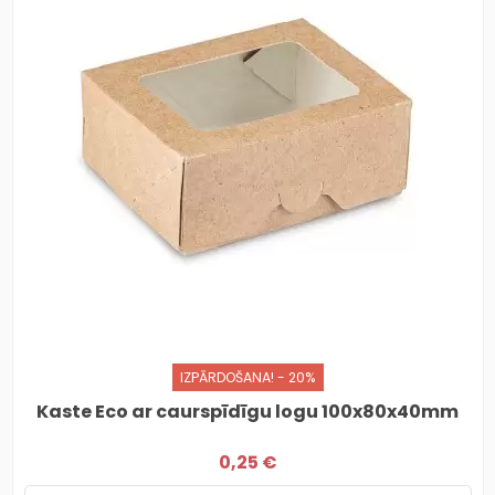
IZPĀRDOŠANA! - 20%
Kaste Eco ar caurspīdīgu logu 100x80x40mm
0,25 €