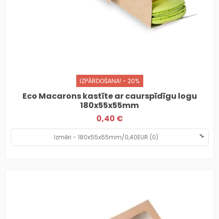
IZPĀRDOŠANA! - 20%
Eco Macarons kastīte ar caurspīdīgu logu
180x55x55mm
0,40 €