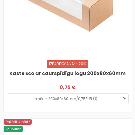
IZPĀRDOŠANA! - 20%
Kaste Eco ar caurspīdīgu logu 200x80x60mm
0,75 €
Dažādi izmēri !
Jaunumi!