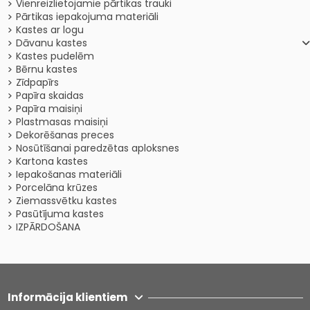
Vienreizlietojamie pārtikas trauki
Pārtikas iepakojuma materiāli
Kastes ar logu
Dāvanu kastes
Kastes pudelēm
Bērnu kastes
Zīdpapīrs
Papīra skaidas
Papīra maisiņi
Plastmasas maisiņi
Dekorēšanas preces
Nosūtīšanai paredzētas aploksnes
Kartona kastes
Iepakošanas materiāli
Porcelāna krūzes
Ziemassvētku kastes
Pasūtījuma kastes
IZPĀRDOŠANA
Informācija klientiem