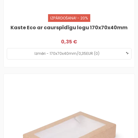
IZPĀRDOŠANA! - 20%
Kaste Eco ar caurspīdīgu logu 170x70x40mm
0,35 €