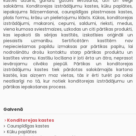
kastes dizains, gandrīz gatavs lietošanai, ātri un viegli
salokāms. Konditorejas izstrādājumu kastes, kūku paplātes,
iepakojums līdzņemšanai, caurspīdīgas plastmasas kastes,
plašs formu, krāsu un pielietojumu klāsts. Kūkas, konditorejas
izstrādājumi, makaroni, cepumi, saldumi, rieksti, medus,
viena kumosa sviestmaizes, uzkodas un citi pārtikas produkti,
kas iepakoti šīs sērijas kastītēs, izskatīsies oriģināli un
piesaistīs uzmanību. Sertificētām kastītēm nav
nepieciešamas papildu izmaksas par pārtikas papīru, lai
nodrošinātu drošu kontaktu starp pārtikas produktu un
kastītes virsmu. Kastīšu locīšana ir ļoti ērta un ātra, neprasot
ievērojamu cilvēka piepūli. Pārtikas un konditorejas
izstrādājumu kastes tiek pārdotas salokāmajās kartona
kastēs, kas aizņem maz vietas, tās ir ērti turēt pa rokai
neatkarīgi no tā, kur notiek konditorejas izstrādājumu un
pārtikas iepakošanas process.
Galvenā
Konditorejas kastes
Caurspīdīgas kastes
Kūku paplātes