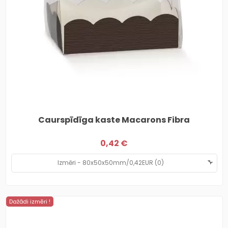
Caurspīdīga kaste Macarons Fibra
0,42 €
Dažādi izmēri !