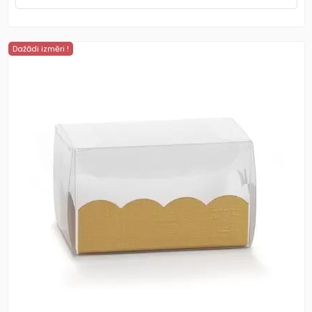
Dažādi izmēri !