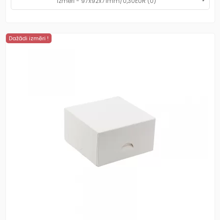
Dažādi izmēri !