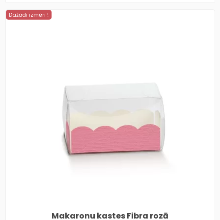
Dažādi izmēri !
Makaronu kastes Fibra rozā