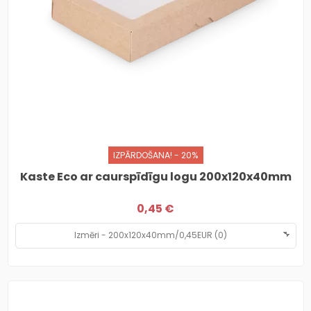
IZPĀRDOŠANA! - 20%
Kaste Eco ar caurspīdīgu logu 200x120x40mm
0,45 €