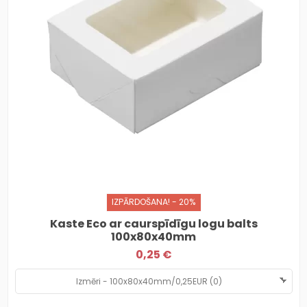
IZPĀRDOŠANA! - 20%
Kaste Eco ar caurspīdīgu logu balts
100x80x40mm
0,25 €