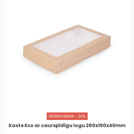
IZPĀRDOŠANA! - 20%
Kaste Eco ar caurspīdīgu logu 260x150x40mm