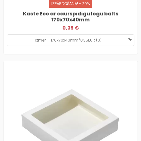
IZPĀRDOŠANA! - 20%
Kaste Eco ar caurspīdīgu logu balts
170x70x40mm
0,35 €