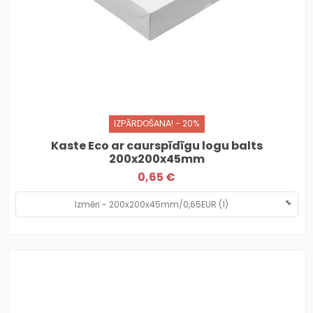
IZPĀRDOŠANA! - 20%
Kaste Eco ar caurspīdīgu logu balts
200x200x45mm
0,65 €