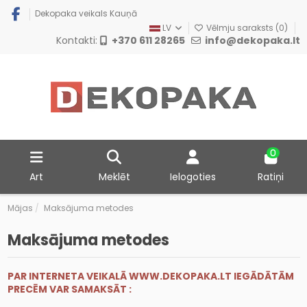
Dekopaka veikals Kauņā
LV
Vēlmju saraksts (
0
)
Kontakti:
+370 611 28265
info@dekopaka.lt
0
Art
Meklēt
Ielogoties
Ratiņi
Mājas
Maksājuma metodes
Maksājuma metodes
PAR INTERNETA VEIKALĀ WWW.DEKOPAKA.LT IEGĀDĀTĀM
PRECĒM VAR SAMAKSĀT :