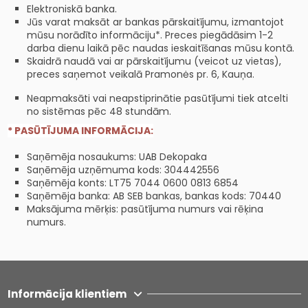
Elektroniskā banka.
Jūs varat maksāt ar bankas pārskaitījumu, izmantojot
mūsu norādīto informāciju*. Preces piegādāsim 1-2
darba dienu laikā pēc naudas ieskaitīšanas mūsu kontā.
Skaidrā naudā vai ar pārskaitījumu (veicot uz vietas),
preces saņemot veikalā Pramonės pr. 6, Kauņa.
Neapmaksāti vai neapstiprinātie pasūtījumi tiek atcelti
no sistēmas pēc 48 stundām.
* PASŪTĪJUMA INFORMĀCIJA:
Saņēmēja nosaukums: UAB Dekopaka
Saņēmēja uzņēmuma kods: 304442556
Saņēmēja konts: LT75 7044 0600 0813 6854
Saņēmēja banka: AB SEB bankas, bankas kods: 70440
Maksājuma mērķis: pasūtījuma numurs vai rēķina
numurs.
Informācija klientiem