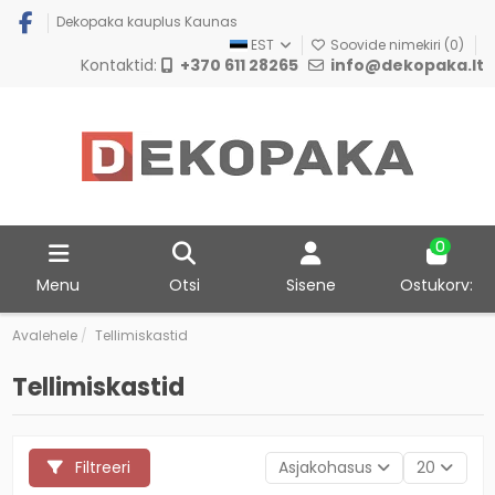
Dekopaka kauplus Kaunas
EST
Soovide nimekiri (
0
)
Kontaktid:
+370 611 28265
info@dekopaka.lt
0
Menu
Otsi
Sisene
Ostukorv:
Avalehele
Tellimiskastid
Tellimiskastid
Filtreeri
Asjakohasus
20