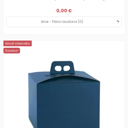
0,00 €
Ainult internetis
Soodus!