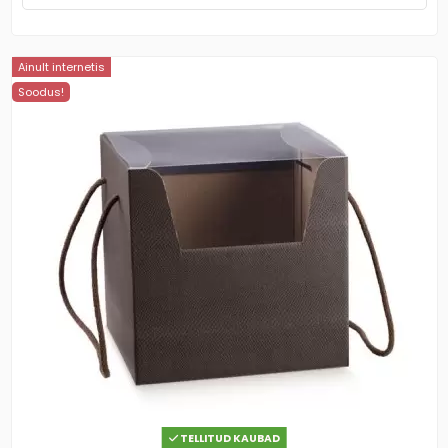
Ainult internetis
Soodus!
TELLITUD KAUBAD