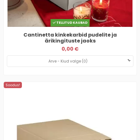
TELLITUD KAUBAD
Cantinetta kinkekarbid pudelite ja
ärikingituste jaoks
0,00 €
Soodus!