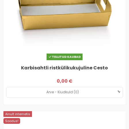
TELLITUD KAUBAD
Karbisahtli ristkülikukujuline Cesto
0,00 €
Ainult internetis
Soodus!