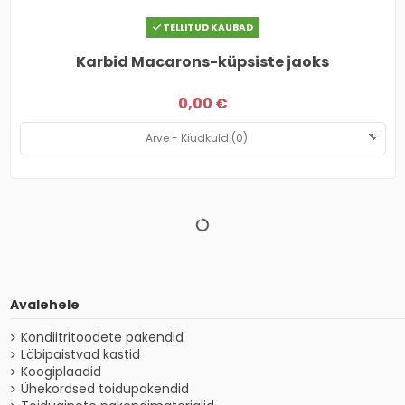
TELLITUD KAUBAD
Karbid Macarons-küpsiste jaoks
0,00 €
Avalehele
Kondiitritoodete pakendid
Läbipaistvad kastid
Koogiplaadid
Ühekordsed toidupakendid