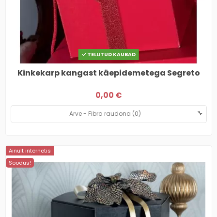
TELLITUD KAUBAD
Kinkekarp kangast käepidemetega Segreto
0,00 €
Ainult internetis
Soodus!