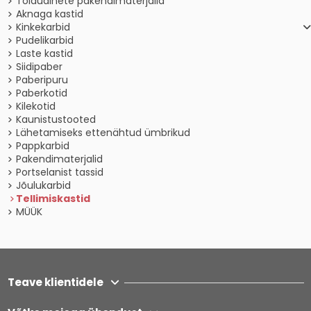
Toiduainete pakendimaterjalid
Aknaga kastid
Kinkekarbid
Pudelikarbid
Laste kastid
Siidipaber
Paberipuru
Paberkotid
Kilekotid
Kaunistustooted
Lähetamiseks ettenähtud ümbrikud
Pappkarbid
Pakendimaterjalid
Portselanist tassid
Jõulukarbid
Tellimiskastid
MÜÜK
Teave klientidele