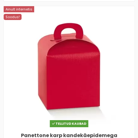
Ainult internetis
Soodus!
TELLITUD KAUBAD
Panettone karp kandekäepidemega