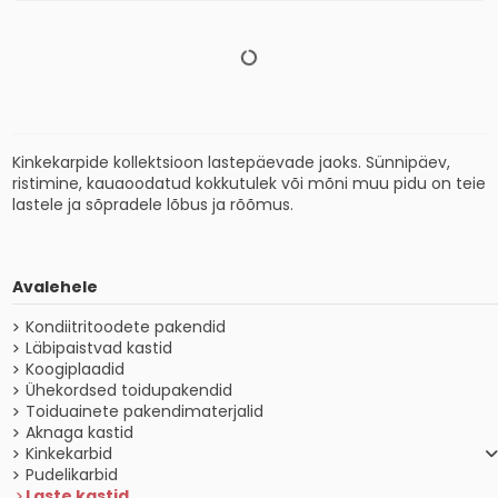
Kinkekarpide kollektsioon lastepäevade jaoks. Sünnipäev,
ristimine, kauaoodatud kokkutulek või mõni muu pidu on teie
lastele ja sõpradele lõbus ja rõõmus.
Avalehele
Kondiitritoodete pakendid
Läbipaistvad kastid
Koogiplaadid
Ühekordsed toidupakendid
Toiduainete pakendimaterjalid
Aknaga kastid
Kinkekarbid
Pudelikarbid
Laste kastid