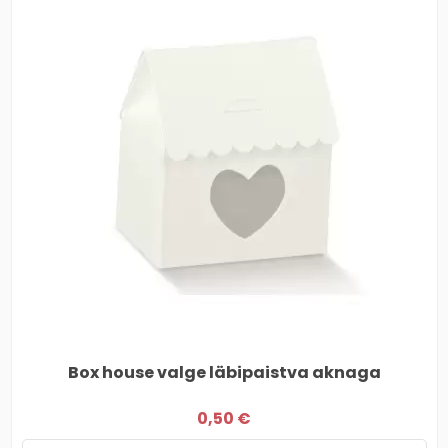
Box house valge läbipaistva aknaga
0,50 €