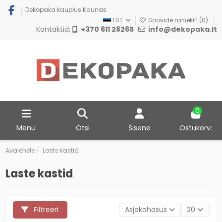
Dekopaka kauplus Kaunas
EST
Soovide nimekiri (
0
)
Kontaktid:
+370 611 28265
info@dekopaka.lt
0
Menu
Otsi
Sisene
Ostukorv:
Avalehele
Laste kastid
Laste kastid
Filtreeri
Asjakohasus
20