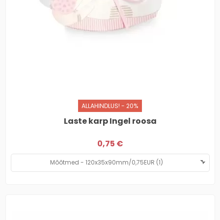
ALLAHINDLUS! - 20%
Laste karp Ingel roosa
0,75 €