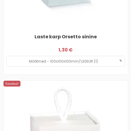
Laste karp Orsetto sinine
1,30 €
Soodus!