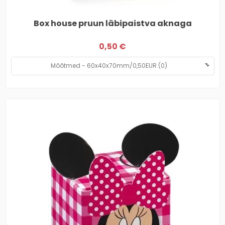
Box house pruun läbipaistva aknaga
0,50 €