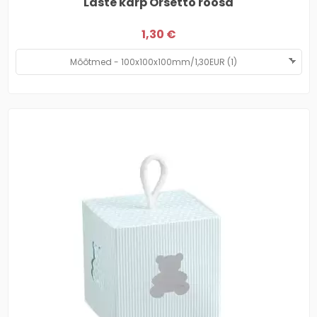
Laste karp Orsetto roosa
1,30 €