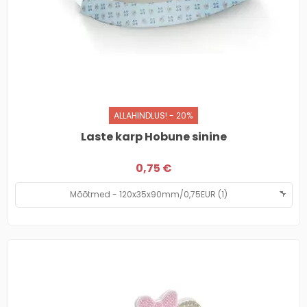
ALLAHINDLUS! - 20%
Laste karp Hobune sinine
0,75 €