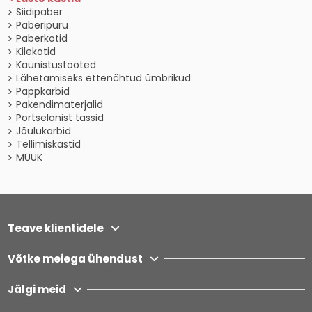
Siidipaber
Paberipuru
Paberkotid
Kilekotid
Kaunistustooted
Lähetamiseks ettenähtud ümbrikud
Pappkarbid
Pakendimaterjalid
Portselanist tassid
Jõulukarbid
Tellimiskastid
MÜÜK
Teave klientidele
Võtke meiega ühendust
Jälgi meid