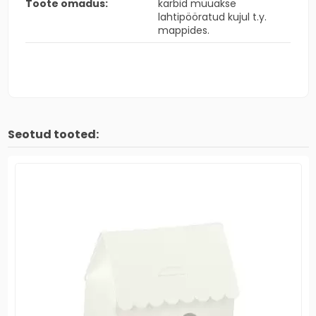
Toote omadus:
karbid müüakse
lahtipööratud kujul t.y.
mappides.
Seotud tooted: