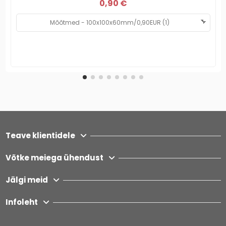
0,90 €
Teave klientidele
Võtke meiega ühendust
Jälgi meid
Infoleht