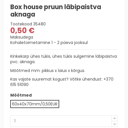
Box house pruun läbipaistva
aknaga
Tootekood
35480
0,50 €
Maksudega
Kohaletoimetamine 1 - 2 päeva jooksul
Kinkekarp ühes tükis, ühes tükis sulgemine läbipaistva
pvc. aknaga.
Mõõtmed mm: pikkus x laius x kõrgus.
Kas vajate suuremat kogust? Võtke ühendust
: +370
615 51090
Mõõtmed
60x40x70mm/0,50EUR