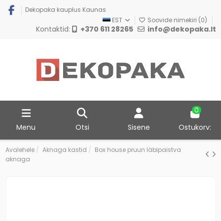
Dekopaka kauplus Kaunas
EST
Soovide nimekiri (
0
)
Kontaktid:
+370 611 28265
info@dekopaka.lt
0
Menu
Otsi
Sisene
Ostukorv:
Avalehele
Aknaga kastid
Box house pruun läbipaistva
aknaga