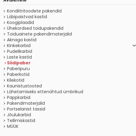
Kondiitritoodete pakendid
Läbipaistvad kastid
Koogiplaadid
Ühekordsed toidupakendid
Toiduainete pakendimaterjalid
Aknaga kastid
Kinkekarbid
Pudelikarbid
Laste kastid
Siidipaber
Paberipuru
Paberkotid
Kilekotid
Kaunistustooted
Lähetamiseks ettenähtud ümbrikud
Pappkarbid
Pakendimaterjalid
Portselanist tassid
Jõulukarbid
Tellimiskastid
MÜÜK