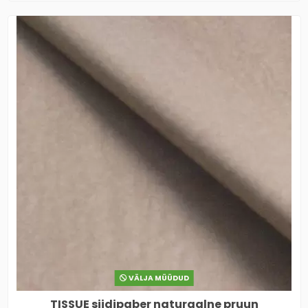
VÄLJA MÜÜDUD
TISSUE siidipaber naturaalne pruun