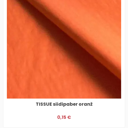
TISSUE siidipaber oranž
0,15 €