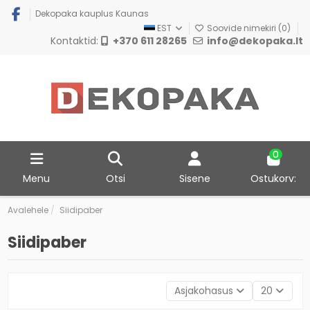
Dekopaka kauplus Kaunas
EST
Soovide nimekiri (
0
)
Kontaktid:
+370 611 28265
info@dekopaka.lt
0
Menu
Otsi
Sisene
Ostukorv:
Avalehele
Siidipaber
Siidipaber
Asjakohasus
20