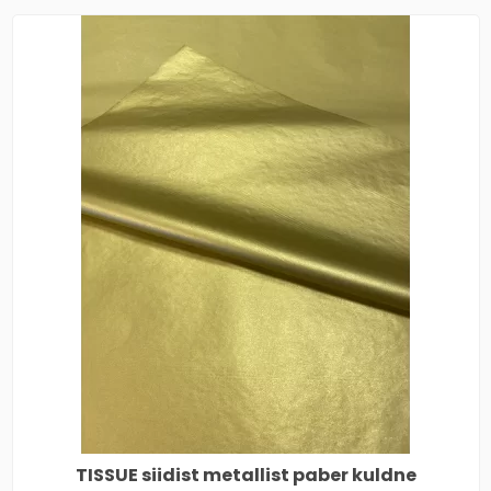
TISSUE siidist metallist paber kuldne