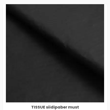
TISSUE siidipaber must