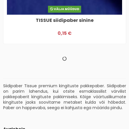
VÄLJA MÜÜDUD
TISSUE siidipaber sinine
0,15 €
Siidipaber Tissue premium kingituste pakkepaber. Siidipaber
on parim lahendus, kui otsite esmaklassilist värvilist
pakkepaberit kingituste pakkimiseks. Kõige väärtuslikumate
kingituste jaoks soovitame metalset kulda või hõbedat.
Paber on happevaba, seega ei kahjusta ega määrida pindu.
Avalehele