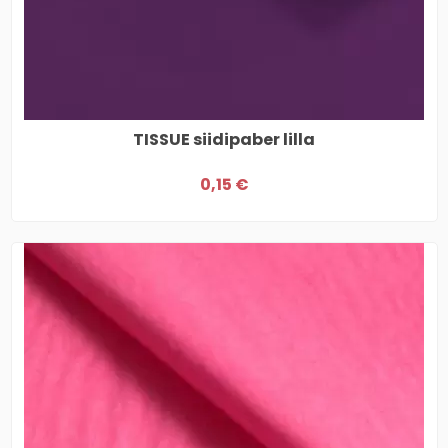
TISSUE siidipaber lilla
0,15 €