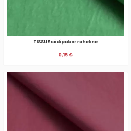
TISSUE siidipaber roheline
0,15 €