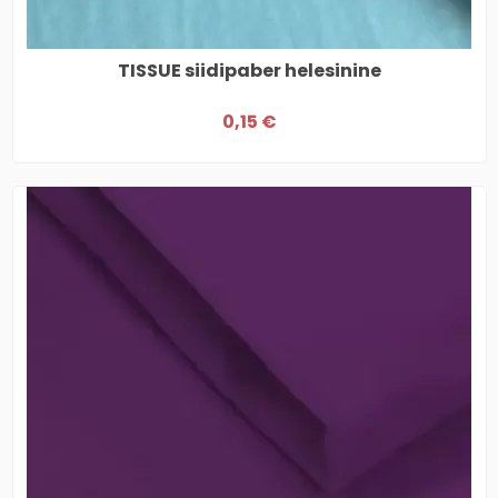
TISSUE siidipaber helesinine
0,15 €