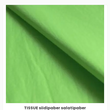
TISSUE siidipaber salatipaber