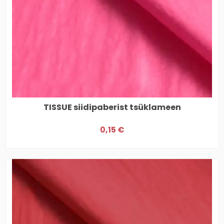
TISSUE siidipaberist tsüklameen
0,15 €