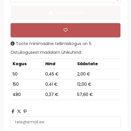
Lisa ostukorvi
Toote minimaalne tellimiskogus on 5.
Ostukogusest madalam ühikuhind:
Kogus
Hind
Säästate
50
0,45 €
2,00 €
150
0,41 €
12,00 €
480
0,37 €
57,60 €