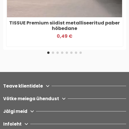
TISSUE Premium siidist metalliseeritud paber
hõbedane
0,49 €
Teave klientidele
Võtke meiega ühendust
Jälgi meid
Infoleht