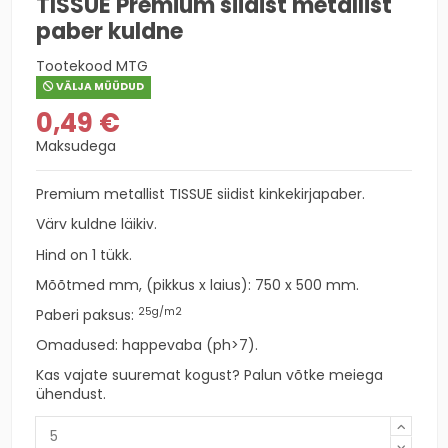
TISSUE Premium siidist metallist
paber kuldne
Tootekood
MTG
VÄLJA MÜÜDUD
0,49 €
Maksudega
Premium metallist TISSUE siidist kinkekirjapaber.
Värv kuldne läikiv.
Hind on 1 tükk.
Mõõtmed mm, (pikkus x laius): 750 x 500 mm.
25g/m2
Paberi paksus:
Omadused: happevaba (ph>7).
Kas vajate suuremat kogust? Palun võtke meiega
ühendust.