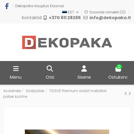
Dekopaka kauplus Kaunas
EST
Soovide nimekiri (
0
)
Kontaktid:
+370 611 28265
info@dekopaka.lt
0
Menu
Otsi
Sisene
Ostukorv:
Avalehele
Siidipaber
TISSUE Premium siidist metallist
paber kuldne