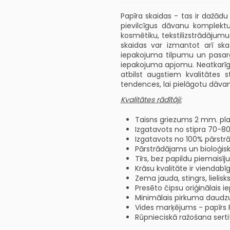
Papīra skaidas - tas ir dažādu 
pievilcīgus dāvanu komplektu
kosmētiku, tekstilizstrādājumu
skaidas var izmantot arī ska
iepakojuma tilpumu un pasargās
iepakojuma apjomu. Neatkarīgi
atbilst augstiem kvalitātes
tendences, lai pielāgotu dāv
Kvalitātes rādītāji:
Taisns griezums 2 mm. pl
Izgatavots no stipra 70-8
Izgatavots no 100% pārstrā
Pārstrādājams un bioloģis
Tīrs, bez papildu piemaisī
Krāsu kvalitāte ir viendab
Zema jauda, stingrs, lielis
Presēto čipsu oriģinālais 
Minimālais pirkuma daudzu
Vides marķējums - papīrs 
Rūpnieciskā ražošana sertif