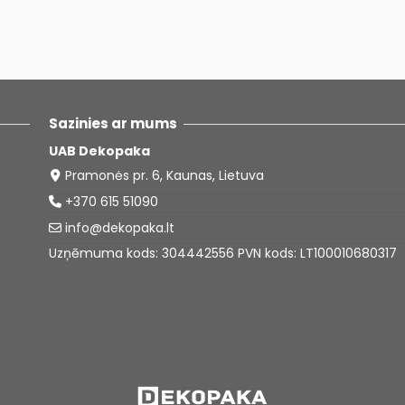
Sazinies ar mums
UAB Dekopaka
Pramonės pr. 6, Kaunas, Lietuva
+370 615 51090
info@dekopaka.lt
Uzņēmuma kods: 304442556 PVN kods: LT100010680317