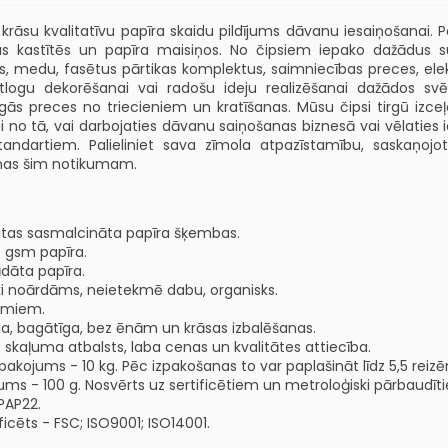
krāsu kvalitatīvu papīra skaidu pildījums dāvanu iesaiņošanai. Pa
s kastītēs un papīra maisiņos. No čipsiem iepako dažādus suve
s, medu, fasētus pārtikas komplektus, saimniecības preces, elek
tlogu dekorēšanai vai radošu ideju realizēšanai dažādos svētk
 preces no triecieniem un kratīšanas. Mūsu čipsi tirgū izceļas 
 no tā, vai darbojaties dāvanu saiņošanas biznesā vai vēlaties 
 standartiem. Palieliniet sava zīmola atpazīstamību, saskaņ
anas šim notikumam.
atas sasmalcināta papīra šķembas.
0 gsm papīra.
dāta papīra.
ki noārdāms, neietekmē dabu, organisks.
jumiem.
īga, bagātīga, bez ēnām un krāsas izbalēšanas.
ks skaļuma atbalsts, laba cenas un kvalitātes attiecība.
iepakojums - 10 kg. Pēc izpakošanas to var paplašināt līdz 5,5 r
ms - 100 g. Nosvērts uz sertificētiem un metroloģiski pārbaudīt
PAP22.
icēts - FSC; ISO9001; ISO14001.