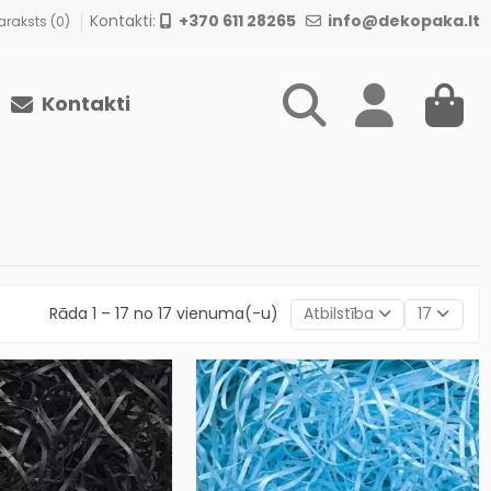
Kontakti:
+370 611 28265
info@dekopaka.lt
raksts (
0
)
Kontakti
Rāda 1 – 17 no 17 vienuma(-u)
Atbilstība
17