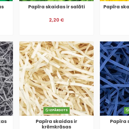
as
Papīra skaidas ir salāti
Papīra ska
2,20 €
IZPĀRDOTS
kas
Papīra skaidas ir
Papīra s
krēmkrāsas