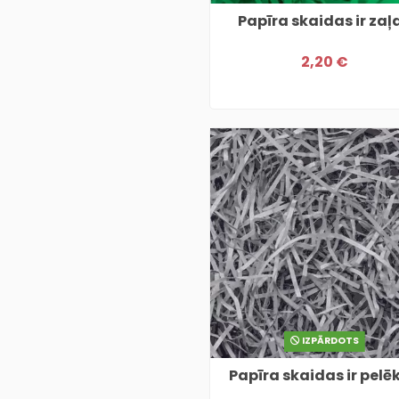
Papīra skaidas ir zaļ
2,20 €
IZPĀRDOTS
Papīra skaidas ir pelē