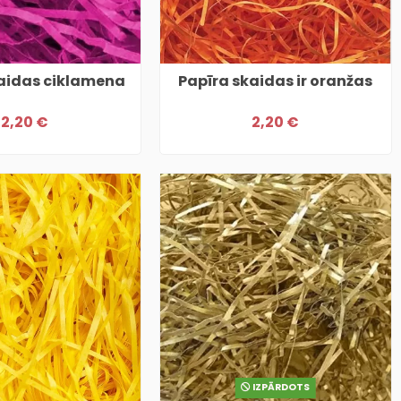
aidas ciklamena
Papīra skaidas ir oranžas
2,20 €
2,20 €
IZPĀRDOTS