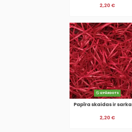
2,20 €
IZPĀRDOTS
Papīra skaidas ir sark
2,20 €