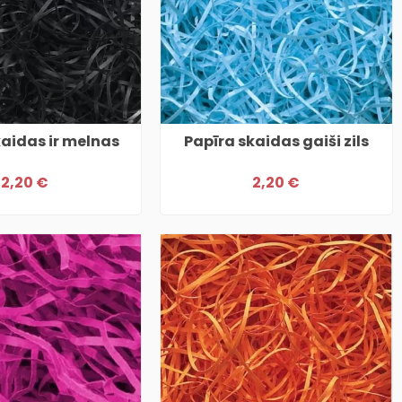
kaidas ir melnas
Papīra skaidas gaiši zils
2,20 €
2,20 €