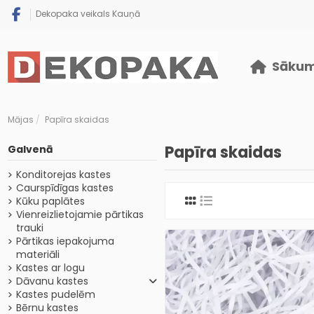
Dekopaka veikals Kauņā
Sāku
Mājas
Papīra skaidas
Papīra skaidas
Galvenā
Konditorejas kastes
Caurspīdīgas kastes
Kūku paplātes
Vienreizlietojamie pārtikas
trauki
Pārtikas iepakojuma
materiāli
Kastes ar logu
Dāvanu kastes
Kastes pudelēm
Bērnu kastes