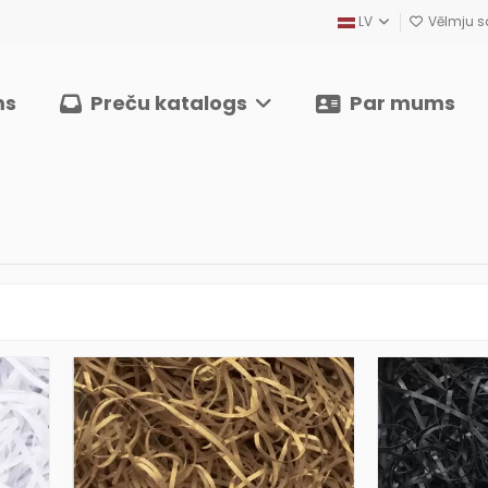
LV
Vēlmju sa
ms
Preču katalogs
Par mums