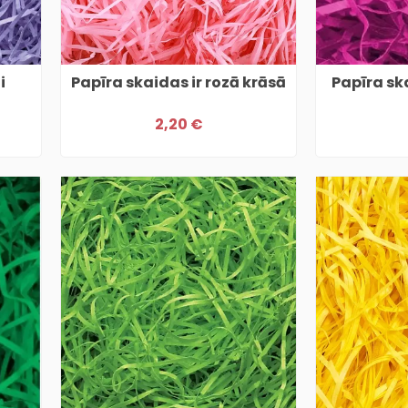
i
Papīra skaidas ir rozā krāsā
Papīra sk
2,20 €