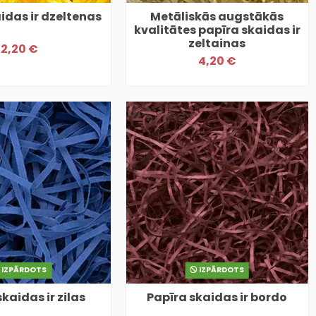
idas ir dzeltenas
Metāliskās augstākās
kvalitātes papīra skaidas ir
zeltainas
2,20 €
4,20 €
IZPĀRDOTS
IZPĀRDOTS
kaidas ir zilas
Papīra skaidas ir bordo