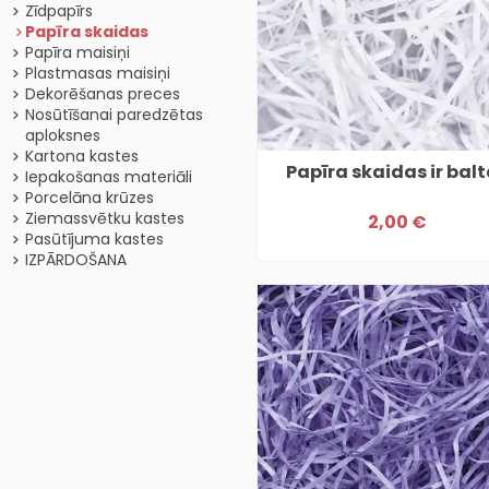
Zīdpapīrs
Papīra skaidas
Papīra maisiņi
Plastmasas maisiņi
Dekorēšanas preces
Nosūtīšanai paredzētas
aploksnes
Kartona kastes
Papīra skaidas ir bal
Iepakošanas materiāli
Porcelāna krūzes
Ziemassvētku kastes
2,00 €
Pasūtījuma kastes
IZPĀRDOŠANA