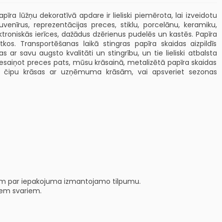
pīra lūžņu dekoratīvā apdare ir lieliski piemērota, lai izveidotu
nīrus, reprezentācijas preces, stiklu, porcelānu, keramiku,
troniskās ierīces, dažādus dzērienus pudelēs un kastēs. Papīra
os. Transportēšanas laikā stingras papīra skaidas aizpildīs
ar savu augsto kvalitāti un stingrību, un tie lieliski atbalsta
iesaiņot preces pats, mūsu krāsainā, metalizētā papīra skaidas
ojot čipu krāsas ar uzņēmuma krāsām, vai apsveriet sezonas
eizēm par iepakojuma izmantojamo tilpumu.
iem svariem.