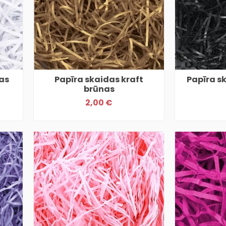
tas
Papīra skaidas kraft
Papīra s
brūnas
2,00 €