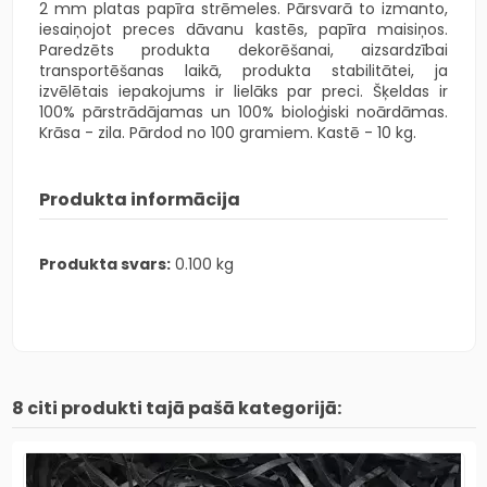
2 mm platas papīra strēmeles. Pārsvarā to izmanto,
iesaiņojot preces dāvanu kastēs, papīra maisiņos.
Paredzēts produkta dekorēšanai, aizsardzībai
transportēšanas laikā, produkta stabilitātei, ja
izvēlētais iepakojums ir lielāks par preci. Šķeldas ir
100% pārstrādājamas un 100% bioloģiski noārdāmas.
Krāsa - zila. Pārdod no 100 gramiem. Kastē - 10 kg.
Produkta informācija
Produkta svars:
0.100 kg
8 citi produkti tajā pašā kategorijā: