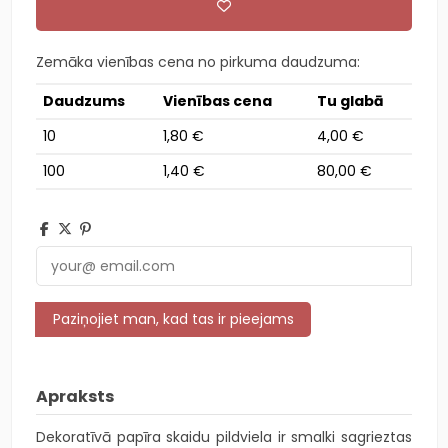
Zemāka vienības cena no pirkuma daudzuma:
Daudzums
Vienības cena
Tu glabā
10
1,80 €
4,00 €
100
1,40 €
80,00 €
Apraksts
Dekoratīvā papīra skaidu pildviela ir smalki sagrieztas