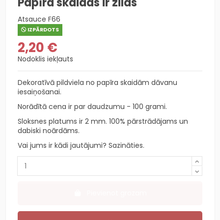
Papīra skaidas ir zilas
Atsauce
F66
IZPĀRDOTS
2,20 €
Nodoklis iekļauts
Dekoratīvā pildviela no papīra skaidām dāvanu
iesaiņošanai.
Norādītā cena ir par daudzumu - 100 grami.
Sloksnes platums ir 2 mm. 100% pārstrādājams un
dabiski noārdāms.
Vai jums ir kādi jautājumi? Sazināties.
Pievienot grozam