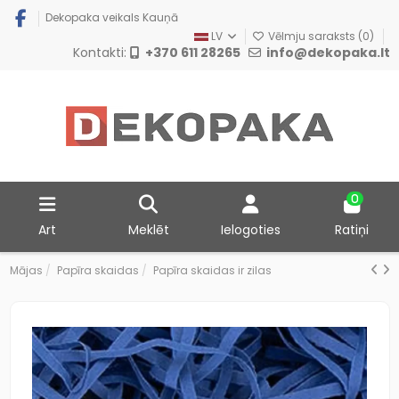
Dekopaka veikals Kauņā
LV
Vēlmju saraksts (
0
)
Kontakti:
+370 611 28265
info@dekopaka.lt
0
Art
Meklēt
Ielogoties
Ratiņi
Mājas
Papīra skaidas
Papīra skaidas ir zilas