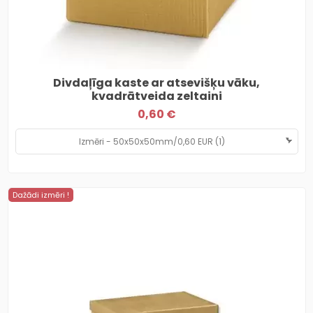
Divdaļīga kaste ar atsevišķu vāku,
kvadrātveida zeltaini
0,60 €
Dažādi izmēri !