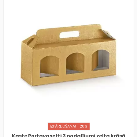
IZPĀRDOŠANA! - 20%
Kaste Portavasetti 3 nodalījumi zelta krāsā