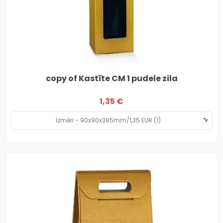
copy of Kastīte CM 1 pudele zila
1,35 €