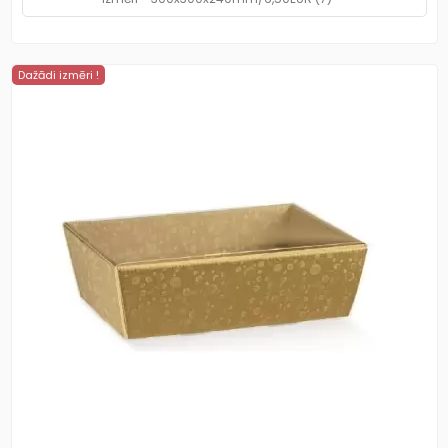
Dažādi izmēri !