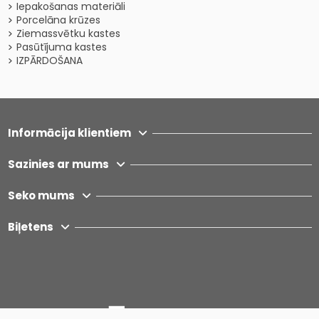
Iepakošanas materiāli
Porcelāna krūzes
Ziemassvētku kastes
Pasūtījuma kastes
IZPĀRDOŠANA
Informācija klientiem
Sazinies ar mums
Seko mums
Biļetens