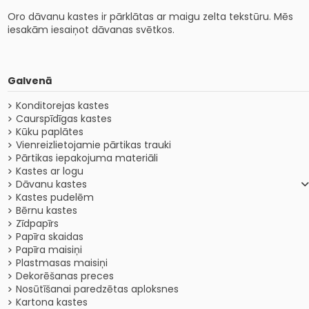
Oro dāvanu kastes ir pārklātas ar maigu zelta tekstūru. Mēs
iesakām iesaiņot dāvanas svētkos.
Galvenā
Konditorejas kastes
Caurspīdīgas kastes
Kūku paplātes
Vienreizlietojamie pārtikas trauki
Pārtikas iepakojuma materiāli
Kastes ar logu
Dāvanu kastes
Kastes pudelēm
Bērnu kastes
Zīdpapīrs
Papīra skaidas
Papīra maisiņi
Plastmasas maisiņi
Dekorēšanas preces
Nosūtīšanai paredzētas aploksnes
Kartona kastes