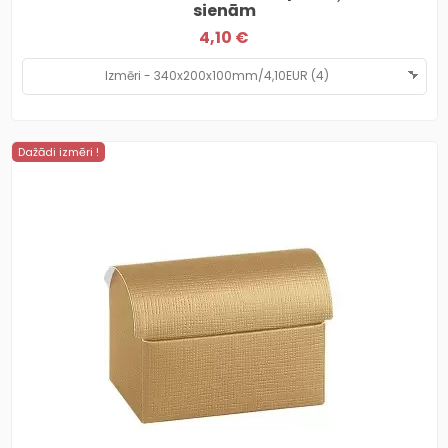
sienām
4,10 €
Dažādi izmēri !