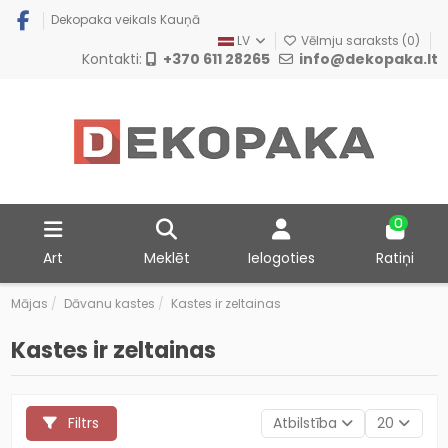
Dekopaka veikals Kauņā
LV
Vēlmju saraksts (
0
)
Kontakti:
+370 611 28265
info@dekopaka.lt
0
Art
Meklēt
Ielogoties
Ratiņi
Mājas
Dāvanu kastes
Kastes ir zeltainas
Kastes ir zeltainas
Filtrs
Atbilstība
20