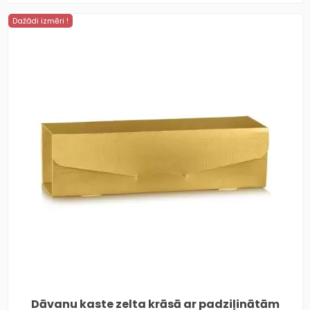
Dažādi izmēri !
Dāvanu kaste zelta krāsā ar padziļinātām