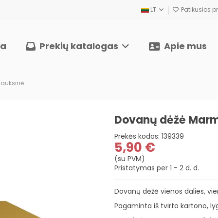
LT
Patikusios pr
ia
Prekių katalogas
Apie mus
 auksinė
Dovanų dėžė Marm
Prekės kodas:
139339
5,90 €
(su PVM)
Pristatymas per 1 - 2 d. d.
Dovanų dėžė vienos dalies, vi
Pagaminta iš tvirto kartono, l