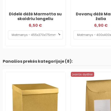
Didelė dėžė Marmotta su
Dovanų dėžė Ma
skaidriu langeliu
žalia
6,50 €
6,90 €
Panašios prekės kategorijoje (8):
Įvairūs dydžiai