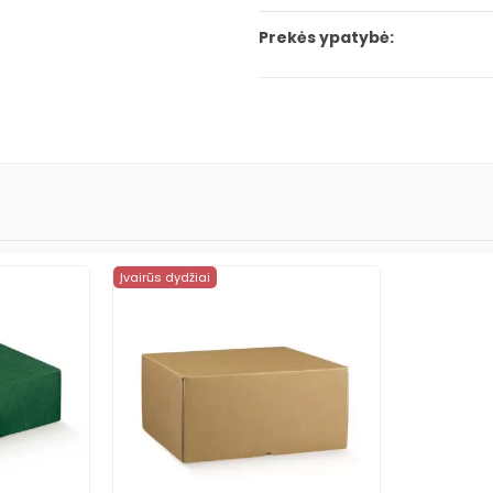
Prekės ypatybė:
Įvairūs dydžiai