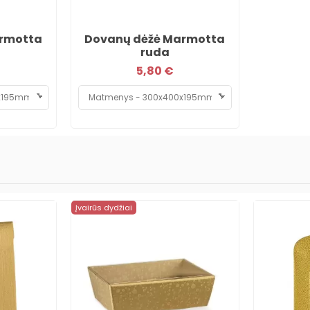
rmotta
Dovanų dėžė Marmotta
ruda
5,80 €
Įvairūs dydžiai