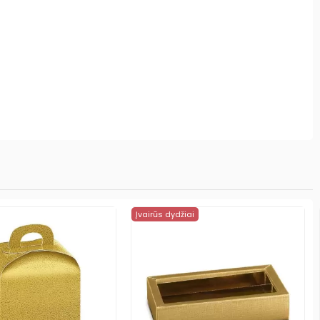
Įvairūs dydžiai