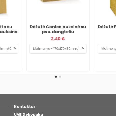
tto su
Dėžutė Conico auksinė su
Dėžutė 
 auksinė
pvc. dangteliu
2,40 €
Kontaktai
UAB Dekopaka