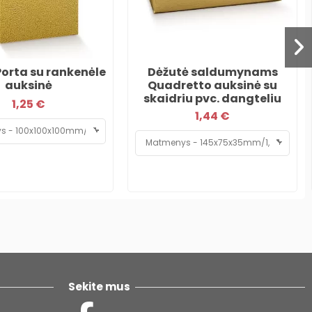
Porta su rankenėle
Dėžutė saldumynams
auksinė
Quadretto auksinė su
skaidriu pvc. dangteliu
1,25 €
1,44 €
Sekite mus