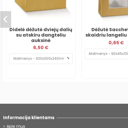
Didelė dėžutė dviejų dalių
Dėžutė Sacche
su atskiru dangteliu
skaidriu langeliu
auksinė
0,65 €
6,50 €
Informacija klientams
Apie mus