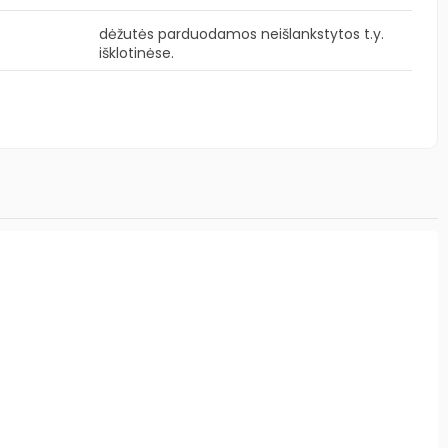
dėžutės parduodamos neišlankstytos t.y.
išklotinėse.