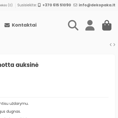
Susisiekite:
+370 615 51090
info@dekopaka.lt
ekės (
0
)
Kontaktai
otta auksinė
entisu uždarymu.
ygus dugnas.