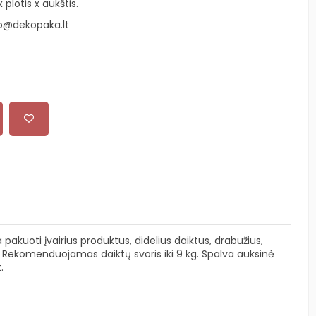
plotis x aukštis.
o@dekopaka.lt
a pakuoti įvairius produktus, didelius daiktus, drabužius,
 Rekomenduojamas daiktų svoris iki 9 kg. Spalva auksinė
.