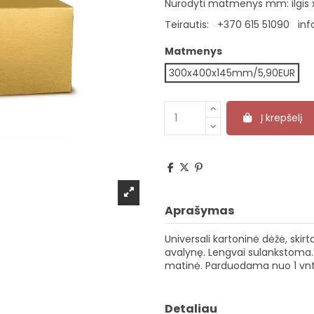
Nurodyti matmenys mm: ilgis x 
Teirautis:
+370 615 51090
inf
Matmenys
300x400x145mm/5,90EUR
Į krepšelį
Aprašymas
Universali kartoninė dėžė, skirt
avalynę. Lengvai sulankstoma.
matinė. Parduodama nuo 1 vnt
Detaliau