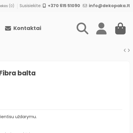
Susisiekite:
+370 615 51090
info@dekopaka.lt
ekės (
0
)
Kontaktai
Fibra balta
 vientisu uždarymu.