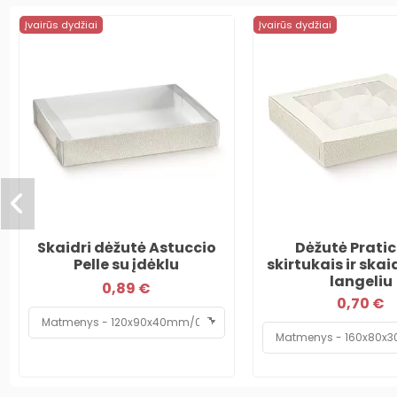
Įvairūs dydžiai
Įvairūs dydžiai
Skaidri dėžutė Astuccio
Dėžutė Pratic
Pelle su įdėklu
skirtukais ir skai
langeliu
0,89 €
0,70 €