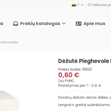
LT
Patikusios pr
ia
Prekių katalogas
Apie mus
e Fibra balta
Dėžutė Pieghevole 
Prekės kodas:
119021
0,60 €
(su PVM)
Pristatymas per 1 - 2 d. d.
Dovanų dėžutė vienos dalies,
Lengvai ir greitai sulankstoma.