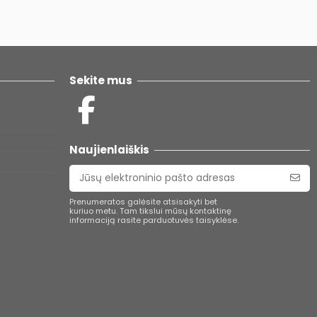
Sekite mus
Naujienlaiškis
Prenumeratos galėsite atsisakyti bet
kuriuo metu. Tam tikslui mūsų kontaktinę
informaciją rasite parduotuvės taisyklėse.