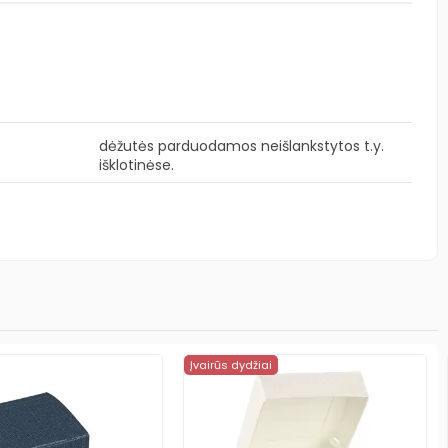
dėžutės parduodamos neišlankstytos t.y.
išklotinėse.
Įvairūs dydžiai