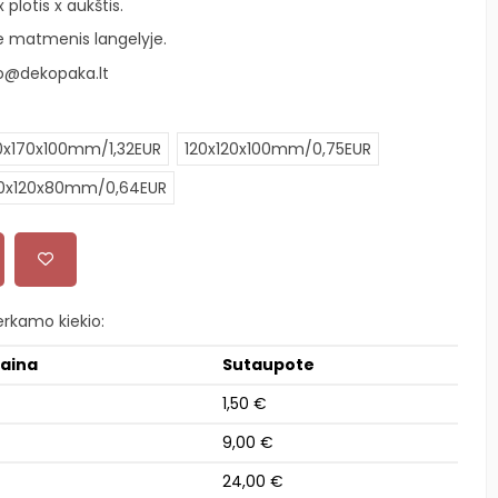
plotis x aukštis.
ite matmenis langelyje.
o@dekopaka.lt
0x170x100mm/1,32EUR
120x120x100mm/0,75EUR
20x120x80mm/0,64EUR
rkamo kiekio:
kaina
Sutaupote
1,50 €
9,00 €
24,00 €