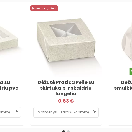
Įvairūs dydžiai
a su
Dėžutė Pratica Pelle su
Dėžu
driu pvc.
skirtukais ir skaidriu
smulki
langeliu
0,63 €