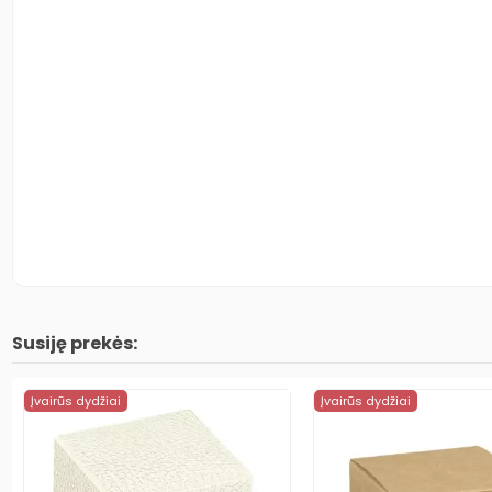
Susiję prekės:
Įvairūs dydžiai
Įvairūs dydžiai