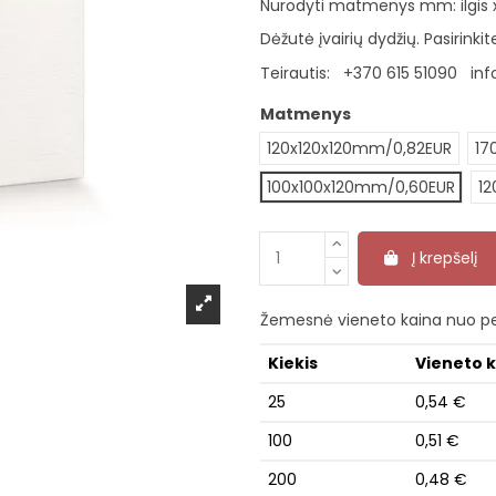
Nurodyti matmenys mm: ilgis x 
Dėžutė įvairių dydžių. Pasirink
Teirautis:
+370 615 51090
inf
Matmenys
120x120x120mm/0,82EUR
17
100x100x120mm/0,60EUR
1
Į krepšelį
Žemesnė vieneto kaina nuo pe
Kiekis
Vieneto 
25
0,54 €
100
0,51 €
200
0,48 €