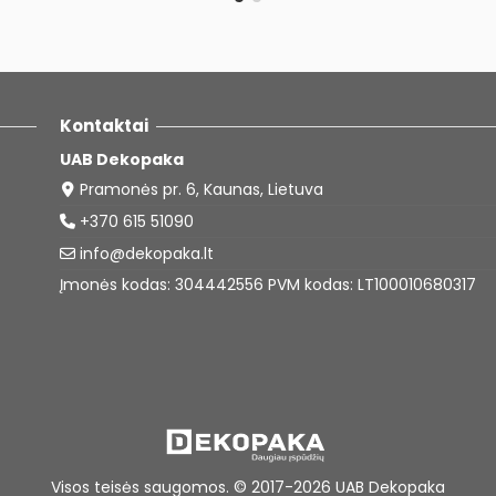
Kontaktai
UAB Dekopaka
Pramonės pr. 6, Kaunas, Lietuva
+370 615 51090
info@dekopaka.lt
Įmonės kodas: 304442556 PVM kodas: LT100010680317
Vis
os teisės saugomos. © 2017-2026
UAB Dekopaka