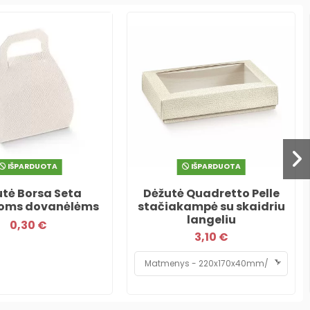
IŠPARDUOTA
IŠPARDUOTA
tė Borsa Seta
Dėžutė Quadretto Pelle
oms dovanėlėms
stačiakampė su skaidriu
langeliu
0,30 €
3,10 €