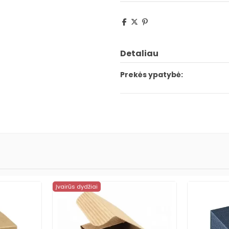
Detaliau
Prekės ypatybė:
Įvairūs dydžiai