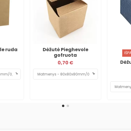
le ruda
Dėžutė Pieghevole
IŠP
gofruota
Dėžu
0,70 €