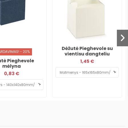
Dėžutė Pieghevole su
ARDAVIMAS! - 20%
vientisu dangteliu
tė Pieghevole
1,45 €
mėlyna
0,83 €