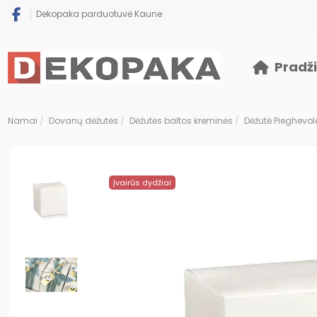
Dekopaka parduotuvė Kaune
Pradž
Namai
Dovanų dėžutės
Dėžutės baltos kreminės
Dėžutė Pieghevol
Įvairūs dydžiai