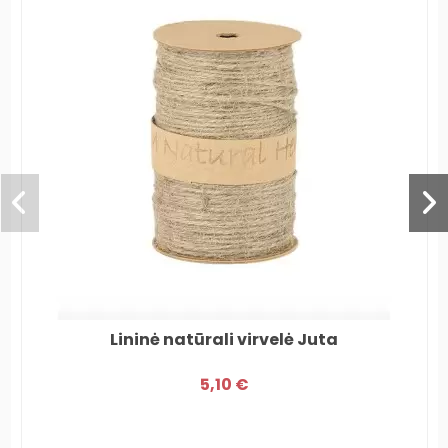
Lininė natūrali virvelė Juta
5,10 €