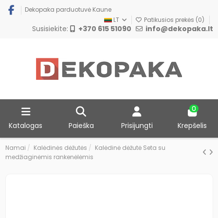
Dekopaka parduotuvė Kaune
LT
Patikusios prekės (
0
)
Susisiekite:
+370 615 51090
info@dekopaka.lt
0
Katalogas
Paieška
Prisijungti
Krepšelis
Namai
Kalėdinės dėžutės
Kalėdinė dėžutė Seta su
medžiaginėmis rankenėlėmis