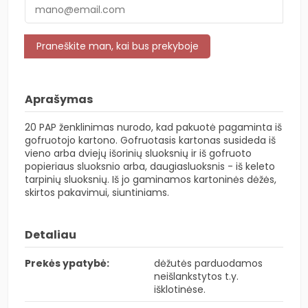
Aprašymas
20 PAP ženklinimas nurodo, kad pakuotė pagaminta iš
gofruotojo kartono. Gofruotasis kartonas susideda iš
vieno arba dviejų išorinių sluoksnių ir iš gofruoto
popieriaus sluoksnio arba, daugiasluoksnis - iš keleto
tarpinių sluoksnių. Iš jo gaminamos kartoninės dėžės,
skirtos pakavimui, siuntiniams.
Detaliau
Prekės ypatybė:
dėžutės parduodamos
neišlankstytos t.y.
išklotinėse.