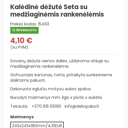
Kalėdinė dėžutė Seta su
medžiaginėmis rankenėlėmis
Prekės kodas:
15493
IŠPARDUOTA
4,10 €
(su PVM)
Dovanų dėžutė vienos dalies, uždaroma viršuje su
medžiaginėmis rankenėlėmis.
Gofruotasis kartonas, tvirta, pritaikyta sunkesniems
daiktams pakuoti.
Dekoruota eglučiu motyvu aukso spalva.
Nurodyti matmenys mm: ilgis x plotis x aukštis.
Teirautis:
+370 615 51090
info@dekopaka.lt
Matmenys
245x245x180mm/4,10EUR