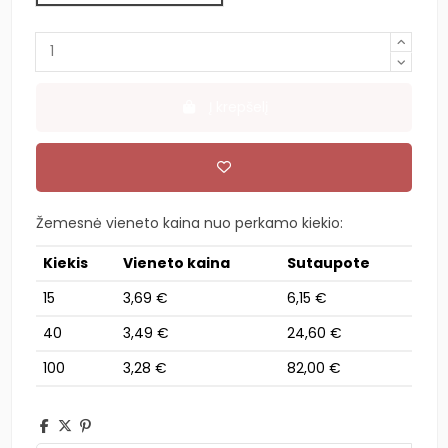
Į krepšelį
Žemesnė vieneto kaina nuo perkamo kiekio:
Kiekis
Vieneto kaina
Sutaupote
15
3,69 €
6,15 €
40
3,49 €
24,60 €
100
3,28 €
82,00 €