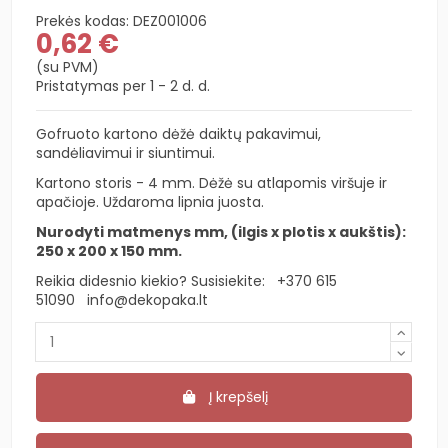
Prekės kodas:
DEZ001006
0,62 €
(su PVM)
Pristatymas per 1 - 2 d. d.
Gofruoto kartono dėžė daiktų pakavimui,
sandėliavimui ir siuntimui.
Kartono storis - 4 mm. Dėžė su atlapomis viršuje ir
apačioje. Uždaroma lipnia juosta.
Nurodyti matmenys mm, (ilgis x plotis x aukštis):
250 x 200 x 150 mm.
Reikia didesnio kiekio? Susisiekite:
+370 615
51090
info@dekopaka.lt
Į krepšelį