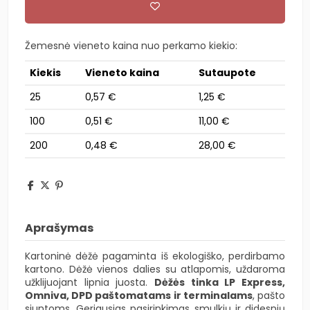
Žemesnė vieneto kaina nuo perkamo kiekio:
Kiekis
Vieneto kaina
Sutaupote
25
0,57 €
1,25 €
100
0,51 €
11,00 €
200
0,48 €
28,00 €
Aprašymas
Kartoninė dėžė pagaminta iš ekologiško, perdirbamo
kartono. Dėžė vienos dalies su atlapomis, uždaroma
užklijuojant lipnia juosta.
Dėžės tinka LP Express,
Omniva, DPD paštomatams ir terminalams
, pašto
siuntoms. Geriausias pasirinkimas smulkių ir didesnių