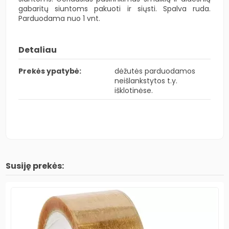
gabaritų siuntoms pakuoti ir siųsti. Spalva ruda.
Parduodama nuo 1 vnt.
Detaliau
Prekės ypatybė:
dėžutės parduodamos
neišlankstytos t.y.
išklotinėse.
Susiję prekės: