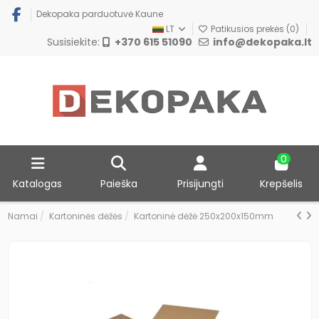
Dekopaka parduotuvė Kaune
LT
Patikusios prekės (
0
)
Susisiekite:
+370 615 51090
info@dekopaka.lt
0
Katalogas
Paieška
Prisijungti
Krepšelis
Namai
Kartoninės dėžės
Kartoninė dėžė 250x200x150mm