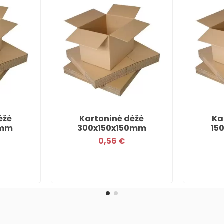
ėžė
Kartoninė dėžė
Ka
0mm
300x150x150mm
15
0,56 €