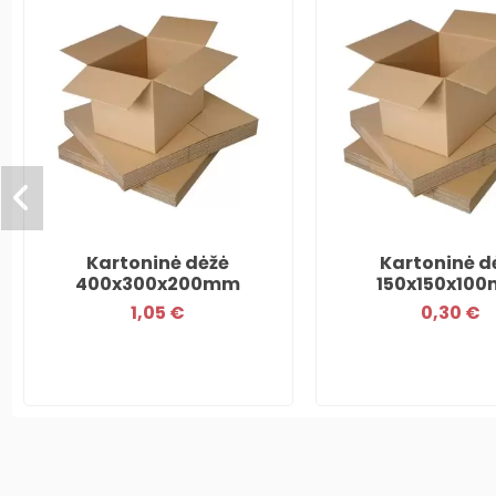
Kartoninė dėžė
Kartoninė d
400x300x200mm
150x150x10
1,05 €
0,30 €