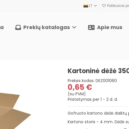
LT
Patikusios pr
ia
Prekių katalogas
Apie mus
Kartoninė dėžė 3
Prekės kodas:
DEZ001060
0,65 €
(su PVM)
Pristatymas per 1 - 2 d. d.
Gofruoto kartono dėžė daiktų
Kartono storis - 4 mm. Dėžė su