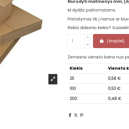
Nurodyti matmenys mm, (ilgis
M dydžio paštomatams.
Pristatymas tik į namus ar biur
Reikia didesnio kiekio? Susisieki
Į krepšelį
Žemesnė vieneto kaina nuo pe
Kiekis
Vieneto 
25
0,58 €
100
0,53 €
200
0,48 €