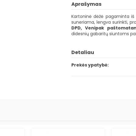
Aprašymas
Kartoninė dėžė pagaminta iš e
suneriama, lengva surinkti, pra
DPD, Venipak paštomata
didesnių gabaritų siuntoms pak
Detaliau
Prekės ypatybė: