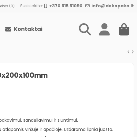
Susisiekite:
+370 615 51090
info@dekopaka.lt
ekės (
0
)
Kontaktai
50x200x100mm
 pakavimui, sandėliavimui ir siuntimui.
 atlapomis viršuje ir apačioje. Uždaroma lipnia juosta.