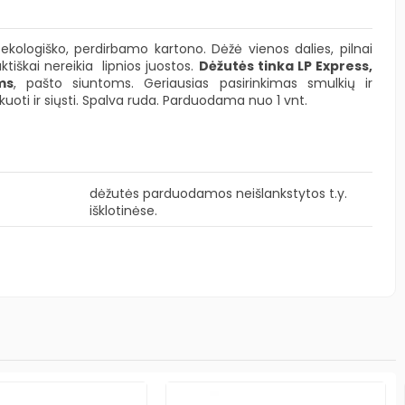
kologiško, perdirbamo kartono. Dėžė vienos dalies, pilnai
ktiškai nereikia lipnios juostos.
Dėžutės tinka LP Express,
ms
, pašto siuntoms. Geriausias pasirinkimas smulkių ir
uoti ir siųsti. Spalva ruda. Parduodama nuo 1 vnt.
dėžutės parduodamos neišlankstytos t.y.
išklotinėse.