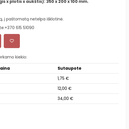
 x plotis x aukštis): 350 x 200 x 100 mm.
ą, į paštomatą netelpa išklotinė.
te:
+370 615 51090
rkamo kiekio:
kaina
Sutaupote
1,75 €
12,00 €
34,00 €