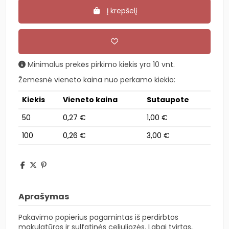
Į krepšelį
Minimalus prekės pirkimo kiekis yra 10 vnt.
Žemesnė vieneto kaina nuo perkamo kiekio:
Kiekis
Vieneto kaina
Sutaupote
50
0,27 €
1,00 €
100
0,26 €
3,00 €
Aprašymas
Pakavimo popierius pagamintas iš perdirbtos
makulatūros ir sulfatinės celiuliozės. Labai tvirtas,