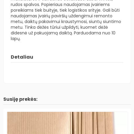
rudos spalvos. Popieriaus naudojamas įvairiems
poreikiams tiek buityje, tiek logistikos srityje. Gali būti
naudojamas įvairių paviršių uždengimui remonto
metu, daiktų pakavimui kraustymosi, siuntų siuntimo
metu. Tinka dėžės tūriui užpildyti, kuomet dėžė
didesnė už pakuojamą daiktą. Parduodama nuo 10
lapų.
Detaliau
Susiję prekės: