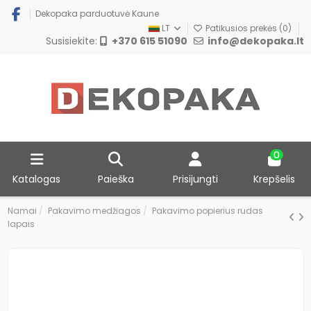
Dekopaka parduotuvė Kaune
LT
Patikusios prekės (
0
)
Susisiekite:
+370 615 51090
info@dekopaka.lt
0
Katalogas
Paieška
Prisijungti
Krepšelis
Namai
Pakavimo medžiagos
Pakavimo popierius rudas
lapais