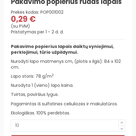
Pakavimo popierius rudas lapais
Prekės kodas:
POP001002
0,29 €
(su PVM)
Pristatymas per 1 - 2 d. d.
Pakavimo popierius lapais daiktų vyniojimui,
perklojimui, tūrio užpildymui.
Nurodyti lapo matmenys cm, (plotis x ilgis): 84 x 102
cm.
2
Lapo storis: 78
g/m
Nurodyta 1 (vieno) lapo kaina.
Tvirtas, paviršius lygus.
Pagamintas iš sulfatinės celiuliozės ir makulatūros.
Ekologiškas. 100% perdirbtas.