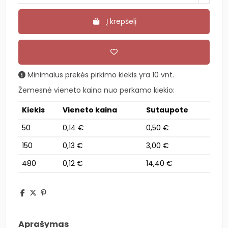
Į krepšelį
Minimalus prekės pirkimo kiekis yra 10 vnt.
Žemesnė vieneto kaina nuo perkamo kiekio:
Kiekis
Vieneto kaina
Sutaupote
50
0,14 €
0,50 €
150
0,13 €
3,00 €
480
0,12 €
14,40 €
Aprašymas