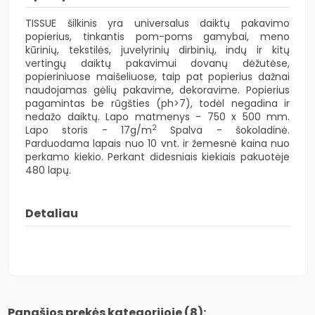
TISSUE šilkinis yra universalus daiktų pakavimo
popierius, tinkantis pom-poms gamybai, meno
kūrinių, tekstilės, juvelyrinių dirbinių, indų ir kitų
vertingų daiktų pakavimui dovanų dėžutėse,
popieriniuose maišeliuose, taip pat popierius dažnai
naudojamas gėlių pakavime, dekoravime. Popierius
pagamintas be rūgšties (ph>7), todėl negadina ir
nedažo daiktų. Lapo matmenys - 750 x 500 mm.
2
Lapo storis - 17g/m
Spalva - šokoladinė.
Parduodama lapais nuo 10 vnt. ir žemesnė kaina nuo
perkamo kiekio. Perkant didesniais kiekiais pakuotėje
480 lapų.
Detaliau
Panašios prekės kategorijoje (8):