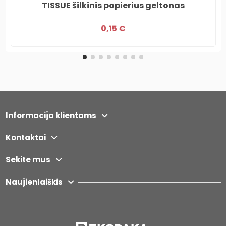
TISSUE šilkinis popierius geltonas
0,15 €
Informacija klientams
Kontaktai
Sekite mus
Naujienlaiškis