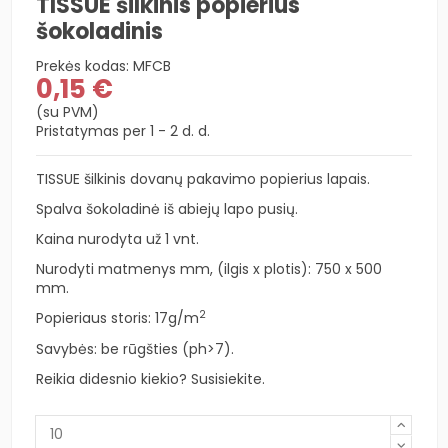
TISSUE šilkinis popierius
šokoladinis
Prekės kodas:
MFCB
0,15 €
(su PVM)
Pristatymas per 1 - 2 d. d.
TISSUE šilkinis dovanų pakavimo popierius lapais.
Spalva šokoladinė iš abiejų lapo pusių.
Kaina nurodyta už 1 vnt.
Nurodyti matmenys mm, (ilgis x plotis): 750 x 500
mm.
2
Popieriaus storis: 17
g/m
Savybės: be rūgšties (ph>7).
Reikia didesnio kiekio? Susisiekite.