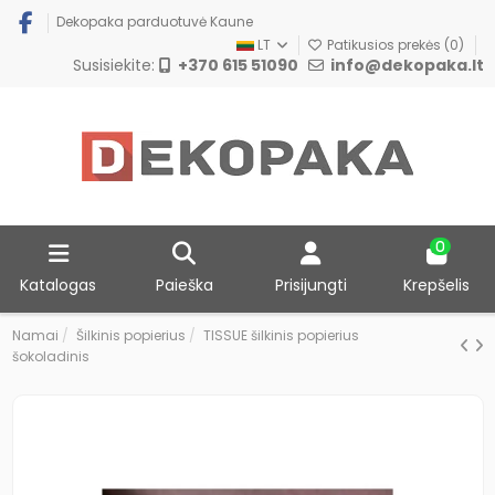
Dekopaka parduotuvė Kaune
LT
Patikusios prekės (
0
)
Susisiekite:
+370 615 51090
info@dekopaka.lt
0
Katalogas
Paieška
Prisijungti
Krepšelis
Namai
Šilkinis popierius
TISSUE šilkinis popierius
šokoladinis