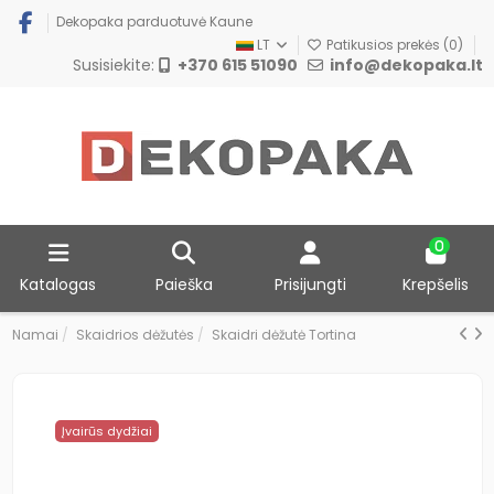
Dekopaka parduotuvė Kaune
LT
Patikusios prekės (
0
)
Susisiekite:
+370 615 51090
info@dekopaka.lt
0
Katalogas
Paieška
Prisijungti
Krepšelis
Namai
Skaidrios dėžutės
Skaidri dėžutė Tortina
Įvairūs dydžiai