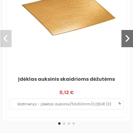
Įdėklas auksinis skaidrioms dėžutėms
0,12 €