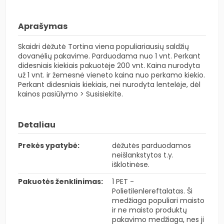
Aprašymas
Skaidri dėžutė Tortina viena populiariausių saldžių
dovanėlių pakavime. Parduodama nuo 1 vnt. Perkant
didesniais kiekiais pakuotėje 200 vnt. Kaina nurodyta
už 1 vnt. ir žemesnė vieneto kaina nuo perkamo kiekio.
Perkant didesniais kiekiais, nei nurodyta lentelėje, dėl
kainos pasiūlymo >
Susisiekite.
Detaliau
Prekės ypatybė:
dėžutės parduodamos
neišlankstytos t.y.
išklotinėse.
Pakuotės ženklinimas:
1 PET -
Polietilenlereftalatas. Ši
medžiaga populiari maisto
ir ne maisto produktų
pakavimo medžiaga, nes ji