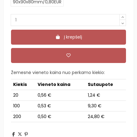
90x90x80mm/0,80EUR
Į krepšelį
Žemesnė vieneto kaina nuo perkamo kiekio:
Kiekis
Vieneto kaina
Sutaupote
20
0,56 €
1,24 €
100
0,53 €
9,30 €
200
0,50 €
24,80 €