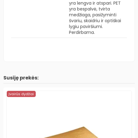
yra lengva ir atspari. PET
yra bespalvė, tvirta
medžiaga, pasižyminti
švariu, skaidriu ir optiškai
lygiu paviršiumi.
Perdirbama.
Susiję prekės:
Įvairūs dydžiai