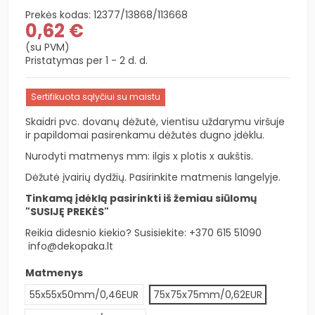
Prekės kodas:
12377/13868/113668
0,62 €
(su PVM)
Pristatymas per 1 - 2 d. d.
Sertifikuota sąlyčiui su maistu
Skaidri pvc. dovanų dėžutė, vientisu uždarymu viršuje
ir papildomai pasirenkamu dėžutės dugno įdėklu.
Nurodyti matmenys mm: ilgis x plotis x aukštis.
Dėžutė įvairių dydžių. Pasirinkite matmenis langelyje.
Tinkamą įdėklą pasirinkti iš žemiau siūlomų
"SUSIJĘ PREKĖS"
Reikia didesnio kiekio? Susisiekite:
+370 615 51090
info@dekopaka.lt
Matmenys
55x55x50mm/0,46EUR
75x75x75mm/0,62EUR