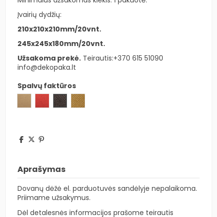
Įvairių dydžių:
210x210x210mm/20vnt.
245x245x180mm/20vnt.
Užsakoma prekė.
Teirautis:
+370 615 51090
info@dekopaka.lt
Spalvų faktūros
Avana ruda
Lino raudona
Skin kavos
Skin auksinė
Aprašymas
Dovanų dėžė el. parduotuvės sandėlyje nepalaikoma.
Priimame užsakymus.
Dėl detalesnės informacijos prašome teirautis