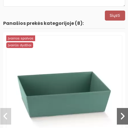
Panašios prekės kategorijoje (8):
Įvairios spalvos
Įvairūs dydžiai