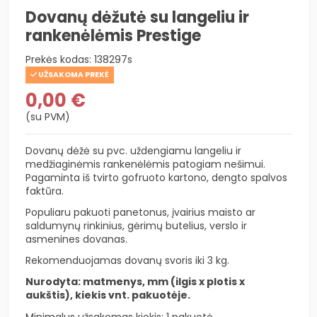
Dovanų dėžutė su langeliu ir
rankenėlėmis Prestige
Prekės kodas:
138297s
UŽSAKOMA PREKĖ
0,00 €
(su PVM)
Dovanų dėžė su pvc. uždengiamu langeliu ir
medžiaginėmis rankenėlėmis patogiam nešimui.
Pagaminta iš tvirto gofruoto kartono, dengto spalvos
faktūra.
Populiaru pakuoti panetonus, įvairius maisto ar
saldumynų rinkinius, gėrimų butelius, verslo ir
asmenines dovanas.
Rekomenduojamas dovanų svoris iki 3 kg.
Nurodyta: matmenys, mm (ilgis x plotis x
aukštis), kiekis vnt. pakuotėje.
Minimalus užsakomas kiekis: 1 pakuotė.