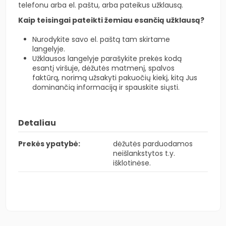
telefonu arba el. paštu, arba pateikus užklausą.
Kaip teisingai pateikti žemiau esančią užklausą?
Nurodykite savo el. paštą tam skirtame
langelyje.
Užklausos langelyje parašykite prekės kodą
esantį viršuje, dėžutės matmenį, spalvos
faktūrą, norimą užsakyti pakuočių kiekį, kitą Jus
dominančią informaciją ir spauskite siųsti.
Detaliau
Prekės ypatybė:
dėžutės parduodamos
neišlankstytos t.y.
išklotinėse.