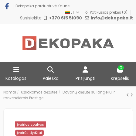
Dekopaka parduotuvė Kaune
LT
Patikusios prekės (
0
)
Susisiekite:
+370 615 51090
info@dekopaka.lt
0
Katalogas
Paieška
Prisijungti
Krepšelis
Namai
Užsakomos dėžutės
Dovanų dėžutė su langeliu ir
rankenėlėmis Prestige
Įvairios spalvos
Įvairūs dydžiai