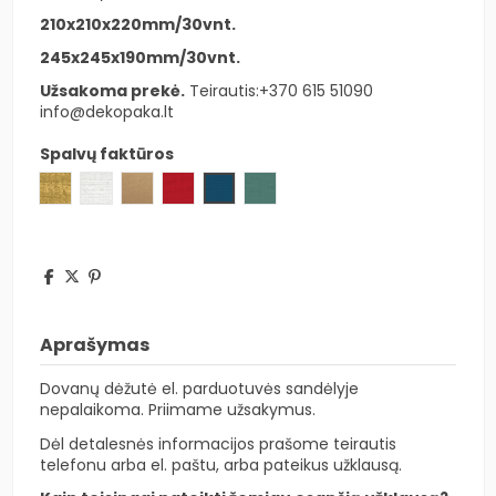
210x210x220mm/30vnt.
245x245x190mm/30vnt.
Užsakoma prekė.
Teirautis:
+370 615 51090
info@dekopaka.lt
Spalvų faktūros
Fibra auksinė
Fibra balta
Avana ruda
Fibra raudona
Fibra mėlyna
Fibra žalia
Aprašymas
Dovanų dėžutė el. parduotuvės sandėlyje
nepalaikoma. Priimame užsakymus.
Dėl detalesnės informacijos prašome teirautis
telefonu arba el. paštu, arba pateikus užklausą.