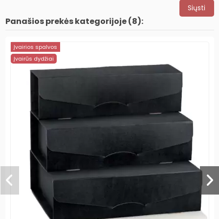
Panašios prekės kategorijoje (8):
Įvairios spalvos
Įvairūs dydžiai