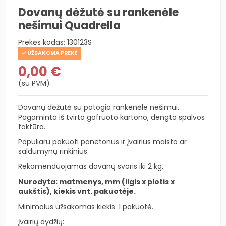
Dovanų dėžutė su rankenėle
nešimui Quadrella
Prekės kodas:
130123S
UŽSAKOMA PREKĖ
0,00 €
(su PVM)
Dovanų dėžutė su patogia rankenėle nešimui.
Pagaminta iš tvirto gofruoto kartono, dengto spalvos
faktūra.
Populiaru pakuoti panetonus ir įvairius maisto ar
saldumynų rinkinius.
Rekomenduojamas dovanų svoris iki 2 kg.
Nurodyta: matmenys, mm (ilgis x plotis x
aukštis), kiekis vnt. pakuotėje.
Minimalus užsakomas kiekis: 1 pakuotė.
Įvairių dydžių: