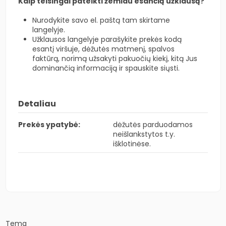
Kaip teisingai pateikti žemiau esančią užklausą?
Nurodykite savo el. paštą tam skirtame
langelyje.
Užklausos langelyje parašykite prekės kodą
esantį viršuje, dėžutės matmenį, spalvos
faktūrą, norimą užsakyti pakuočių kiekį, kitą Jus
dominančią informaciją ir spauskite siųsti.
Detaliau
Prekės ypatybė:
dėžutės parduodamos
neišlankstytos t.y.
išklotinėse.
Tema