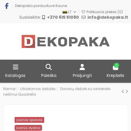
Dekopaka parduotuvė Kaune
LT
Patikusios prekės (
0
)
Susisiekite:
+370 615 51090
info@dekopaka.lt
0
Katalogas
Paieška
Prisijungti
Krepšelis
Namai
Užsakomos dėžutės
Dovanų dėžutė su rankenėle
nešimui Quadrella
Įvairios spalvos
Įvairūs dydžiai