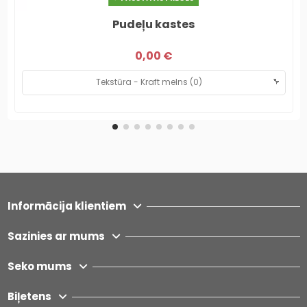
Pudeļu kastes
0,00 €
Informācija klientiem
Sazinies ar mums
Seko mums
Biļetens