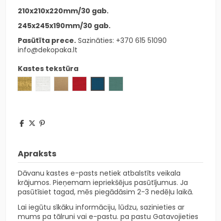
210x210x220mm/30 gab.
245x245x190mm/30 gab.
Pasūtīta prece.
Sazināties:
+370 615 51090
info@dekopaka.lt
Kastes tekstūra
Šķiedras zelts
Šķiedra balta
Avana rūda
Fibra raudona
Fibra mėlyna
Fibra žalia
Apraksts
Dāvanu kastes e-pasts netiek atbalstīts veikala
krājumos. Pieņemam iepriekšējus pasūtījumus. Ja
pasūtīsiet tagad, mēs piegādāsim 2-3 nedēļu laikā.
Lai iegūtu sīkāku informāciju, lūdzu, sazinieties ar
mums pa tālruni vai e-pastu. pa pastu Gatavojieties