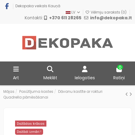
Dekopaka veikals Kauņā
LV
Vēlmju saraksts (
0
)
Kontakti:
+370 611 28265
info@dekopaka.lt
0
Art
Meklēt
Ielogoties
Ratiņi
Mājas
Pasūtījuma kastes
Dāvanu kastīte ar rokturi
Quadrella pārnēsāšanai
Dažādas krāsas
Dažādi izmēri !