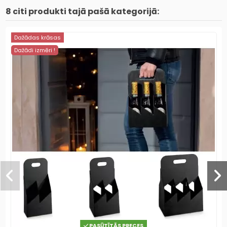
8 citi produkti tajā pašā kategorijā:
Dažādas krāsas
Dažādi izmēri !
PASŪTĪTĀS PRECES