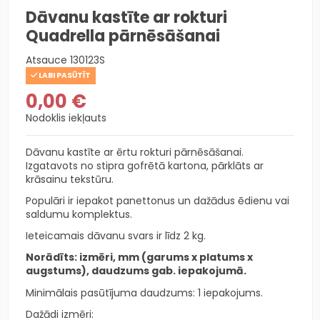
Dāvanu kastīte ar rokturi
Quadrella pārnēsāšanai
Atsauce
130123S
LABI PASŪTĪT
0,00 €
Nodoklis iekļauts
Dāvanu kastīte ar ērtu rokturi pārnēsāšanai.
Izgatavots no stipra gofrētā kartona, pārklāts ar
krāsainu tekstūru.
Populāri ir iepakot panettonus un dažādus ēdienu vai
saldumu komplektus.
Ieteicamais dāvanu svars ir līdz 2 kg.
Norādīts: izmēri, mm (garums x platums x
augstums), daudzums gab. iepakojumā.
Minimālais pasūtījuma daudzums: 1 iepakojums.
Dažādi izmēri: