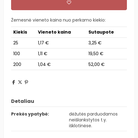
Žemesnė vieneto kaina nuo perkamo kiekio:
Kiekis
Vieneto kaina
Sutaupote
25
1,17 €
3,25 €
100
1,11 €
19,50 €
200
1,04 €
52,00 €
Detaliau
Prekės ypatybė:
dėžutės parduodamos
neišlankstytos t.y.
išklotinėse.