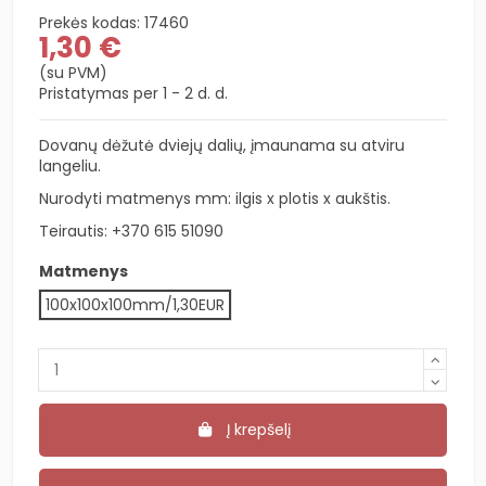
Prekės kodas:
17460
1,30 €
(su PVM)
Pristatymas per 1 - 2 d. d.
Dovanų dėžutė dviejų dalių, įmaunama su atviru
langeliu.
Nurodyti matmenys mm: ilgis x plotis x aukštis.
Teirautis:
+370 615 51090
Matmenys
100x100x100mm/1,30EUR
Į krepšelį