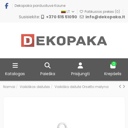
Dekopaka parduotuvė Kaune
LT
Patikusios prekės (
0
)
Susisiekite:
+370 615 51090
info@dekopaka.lt
0
Katalogas
Paieška
Prisijungti
Krepšelis
Namai
Vaikiškos dėžutės
Vaikiška dėžutė Orsetto mėlyna