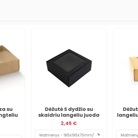
za su
Dėžutė S dydžio su
Dėžut
ngteliu
skaidriu langeliu juoda
langeli
2,45 €