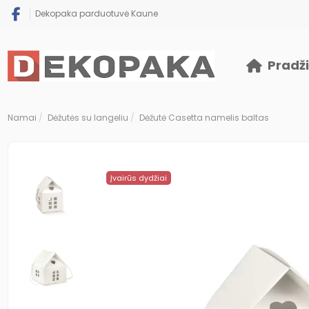
Dekopaka parduotuvė Kaune
Pradž
Namai
Dėžutės su langeliu
Dėžutė Casetta namelis baltas
Įvairūs dydžiai