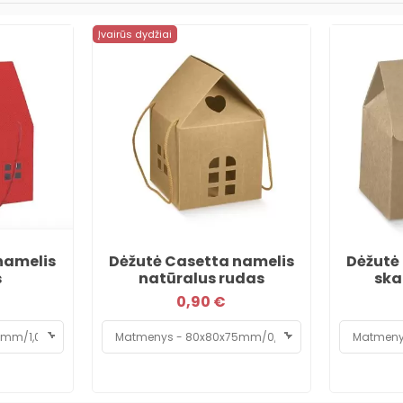
Įvairūs dydžiai
namelis
Dėžutė Casetta namelis
Dėžutė 
s
natūralus rudas
ska
0,90 €