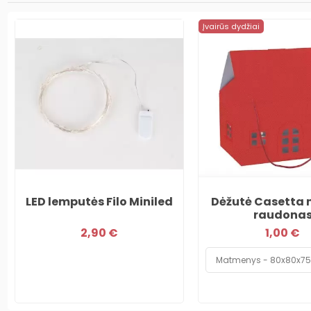
Įvairūs dydžiai
LED lemputės Filo Miniled
Dėžutė Casetta 
raudona
2,90 €
1,00 €