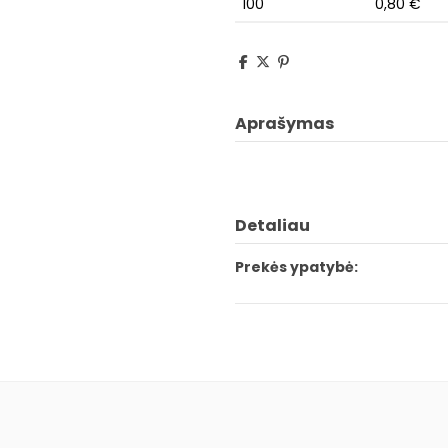
100
0,80 €
Aprašymas
Detaliau
Prekės ypatybė: