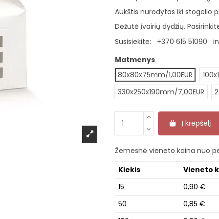
Aukštis nurodytas iki stogelio p
Dėžutė įvairių dydžių. Pasirink
Susisiekite:
+370 615 51090
i
Matmenys
80x80x75mm/1,00EUR
100x
330x250x190mm/7,00EUR
2
Į krepšelį
Žemesnė vieneto kaina nuo pe
Kiekis
Vieneto 
15
0,90 €
50
0,85 €