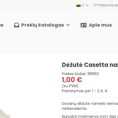
LT
Patikusios pr
ia
Prekių katalogas
Apie mus
Dėžutė Casetta na
Prekės kodas:
118962
1,00 €
(su PVM)
Pristatymas per 1 - 2 d. d.
Dovanų dėžutė namelis vienos
rankenėlėmis.
Nurodyti matmenys mm: ilgis x 