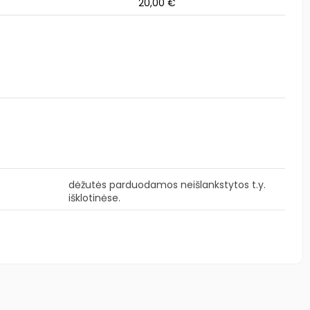
20,00 €
dėžutės parduodamos neišlankstytos t.y.
išklotinėse.