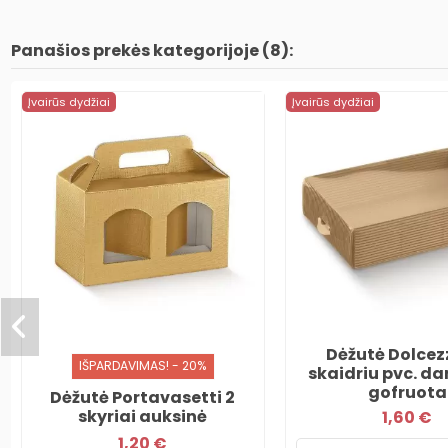
Panašios prekės kategorijoje (8):
Įvairūs dydžiai
Įvairūs dydžiai
Dėžutė Dolcez
IŠPARDAVIMAS! - 20%
skaidriu pvc. da
gofruota
Dėžutė Portavasetti 2
skyriai auksinė
1,60 €
1,20 €