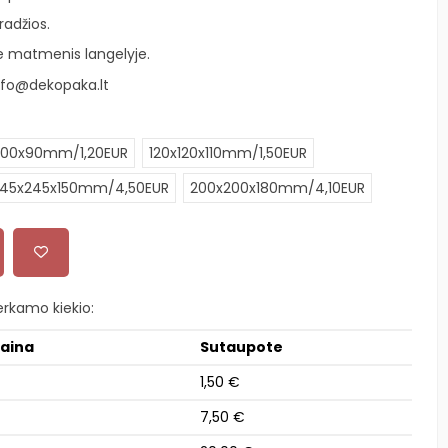
radžios.
ite matmenis langelyje.
nfo@dekopaka.lt
100x90mm/1,20EUR
120x120x110mm/1,50EUR
45x245x150mm/4,50EUR
200x200x180mm/4,10EUR
rkamo kiekio:
kaina
Sutaupote
1,50 €
7,50 €