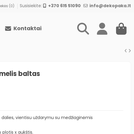
Susisiekite:
+370 615 51090
info@dekopaka.lt
ekės (
0
)
Kontaktai
melis baltas
 dalies, vientisu uždarymu su medžiaginėmis
plotis x aukštis.