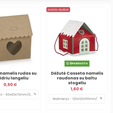
Įvairūs dydžiai
IŠPARDUOTA
namelis rudas su
Dėžutė Casseta namelis
idriu langeliu
raudonas su baltu
stogeliu
0,50 €
1,60 €