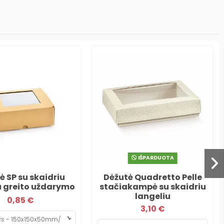
IŠPARDUOTA
ė SP su skaidriu
Dėžutė Quadretto Pelle
u greito uždarymo
stačiakampė su skaidriu
langeliu
0,85 €
3,10 €