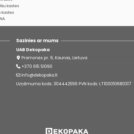
tku kastes
 kastes
ANA
Sazinies ar mums
UAB Dekopaka
Pramonės pr. 6, Kaunas, Lietuva
+370 615 51090
info@dekopaka.lt
Uzņēmuma kods: 304442556 PVN kods: LT100010680317