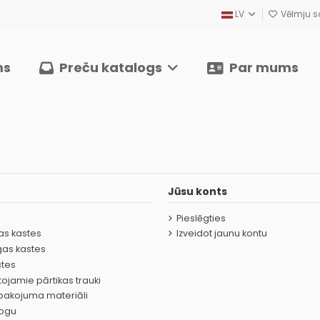
LV
Vēlmju sa
ms
Preču katalogs
Par mums
Jūsu konts
Pieslēgties
as kastes
Izveidot jaunu kontu
gas kastes
ātes
tojamie pārtikas trauki
epakojuma materiāli
logu