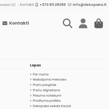
Kontakti:
+370 611 28265
info@dekopaka.lt
raksts (
0
)
Kontakti
Lapas
Par mums
Maksājuma metodes
Preču piegāde
Preču atgriešana
Pirkuma noteikumi
Privātuma politika
Dekopaka veikals Kauņā