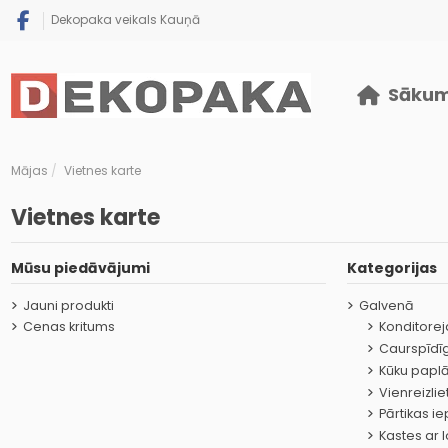
Dekopaka veikals Kauņā
Sāku
Mājas
Vietnes karte
Vietnes karte
Mūsu piedāvājumi
Kategorijas
Jauni produkti
Galvenā
Cenas kritums
Konditorej
Caurspīdī
Kūku papl
Vienreizlie
Pārtikas i
Kastes ar 