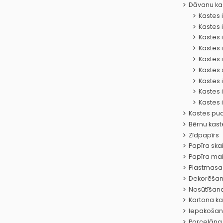
Dāvanu ka
Kastes 
Kastes 
Kastes 
Kastes 
Kastes i
Kastes 
Kastes i
Kastes 
Kastes i
Kastes pu
Bērnu kast
Zīdpapīrs
Papīra ska
Papīra mai
Plastmasas
Dekorēšan
Nosūtīšan
Kartona ka
Iepakošan
Porcelāna 