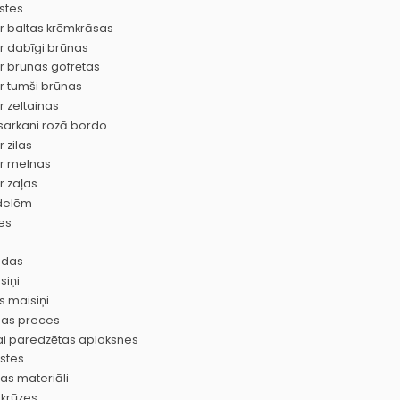
stes
ir baltas krēmkrāsas
ir dabīgi brūnas
ir brūnas gofrētas
ir tumši brūnas
r zeltainas
sarkani rozā bordo
r zilas
ir melnas
r zaļas
delēm
es
idas
siņi
 maisiņi
as preces
ai paredzētas aploksnes
stes
as materiāli
krūzes