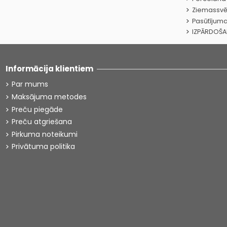
Ziemassvē
Pasūtījuma
IZPĀRDOŠ
Informācija klientiem
Par mums
Maksājuma metodes
Preču piegāde
Preču atgriešana
Pirkuma noteikumi
Privātuma politika