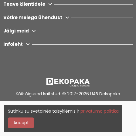
Teave klientidele
Võtke meiega ühendust
Jälgi meid
Infoleht
Kõik õigused kaitstud. © 2017-2026
UAB Dekopaka
Sutinku su svetainės taisyklėmis ir
privatumo politika
Accept