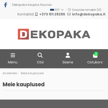
Dekopaka kauplus Kaunas
EST
Soovide nimekiri (
0
)
Kontaktid:
+370 611 28265
info@dekopaka.lt
0
Menu
Otsi
Sisene
Ostukorv:
Avalehele
Meie kauplused
Meie kauplused