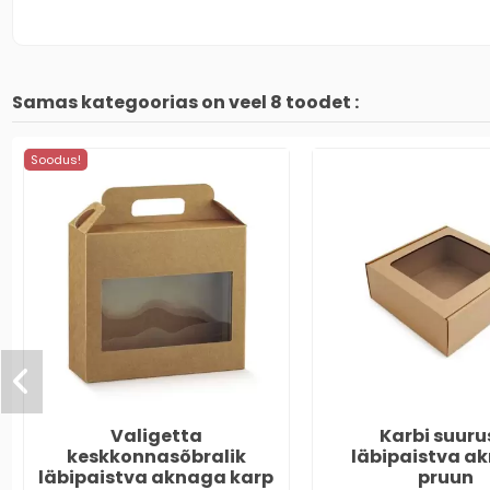
Samas kategoorias on veel 8 toodet :
Soodus!
Valigetta
Karbi suuru
keskkonnasõbralik
läbipaistva a
läbipaistva aknaga karp
pruun