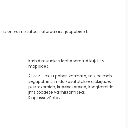
mis on valmistatud naturaalsest jõupaberist.
karbid müüakse lahtipööratud kujul t.y.
mappides.
21 PAP - muu paber, katmata, mis hõlmab
segapaberit, mida kasutatakse ajakirjade,
puistekarpide, küpsisekarpide, koogikarpide
jms toodete valmistamiseks.
Ringlussevõetav.