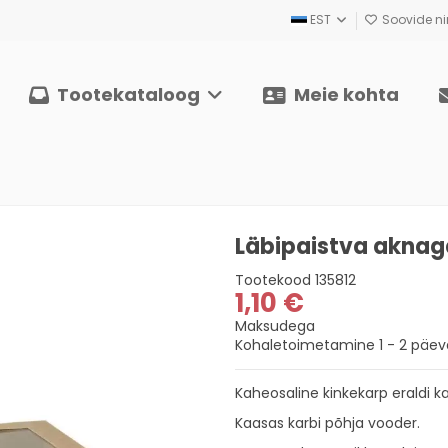
EST
Soovide nim
Tootekataloog
Meie kohta
Läbipaistva aknag
Tootekood
135812
1,10 €
Maksudega
Kohaletoimetamine 1 - 2 päeva
Kaheosaline kinkekarp eraldi k
Kaasas karbi põhja vooder.