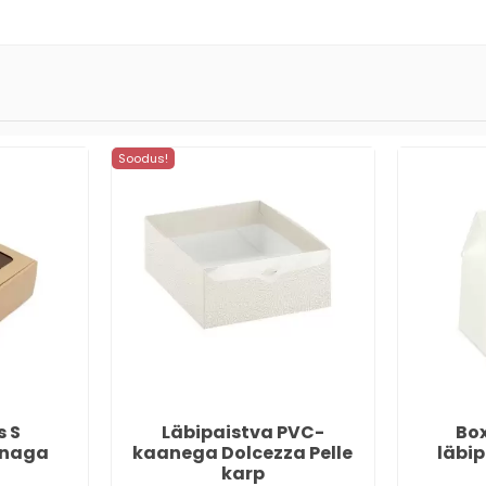
Soodus!
s S
Läbipaistva PVC-
Box
knaga
kaanega Dolcezza Pelle
läbi
karp