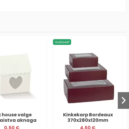
Uudised!
 house valge
Kinkekarp Bordeaux
paistva aknaga
370x280x120mm
0,50 €
4,50 €