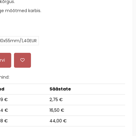
kõrgus.
lige mõõtmed karbis.
110x55mm/1,40EUR
rvi
ind:
nd
Säästate
99 €
2,75 €
94 €
16,50 €
88 €
44,00 €