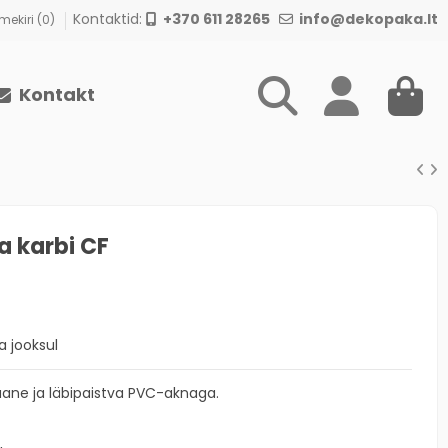
Kontaktid:
+370 611 28265
info@dekopaka.lt
ekiri (
0
)
Kontakt
a karbi CF
 jooksul
aane ja läbipaistva PVC-aknaga.