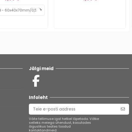
Jälgi meid
Infoleht
Võite tellimuse igal hetkel lõpetada. Võtke
selleks meiega ühendust, kasutades
õiguslikus teates toodud
kontaktandmeid.