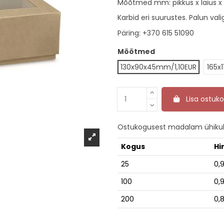
Mõõtmed mm: pikkus x laius x 
Karbid eri suurustes. Palun va
Päring:
+370 615 51090
Mõõtmed
130x90x45mm/1,10EUR
165x
Lisa ostuko
Ostukogusest madalam ühikuh
Kogus
Hi
25
0,
100
0,
200
0,