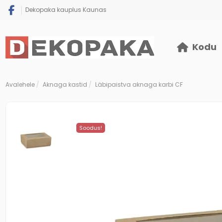
Dekopaka kauplus Kaunas
Kodu
Avalehele
Aknaga kastid
Läbipaistva aknaga karbi CF
Soodus!