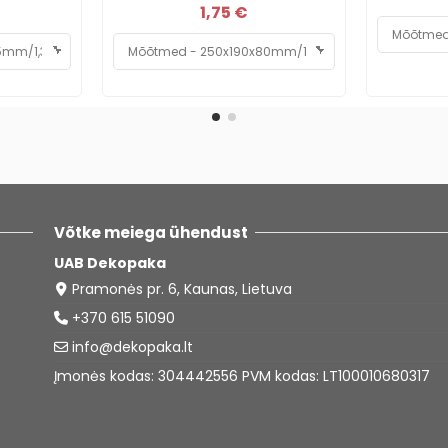
1,75 €
Võtke meiega ühendust
UAB Dekopaka
Pramonės pr. 6, Kaunas, Lietuva
+370 615 51090
info@dekopaka.lt
Įmonės kodas: 304442556 PVM kodas: LT100010680317