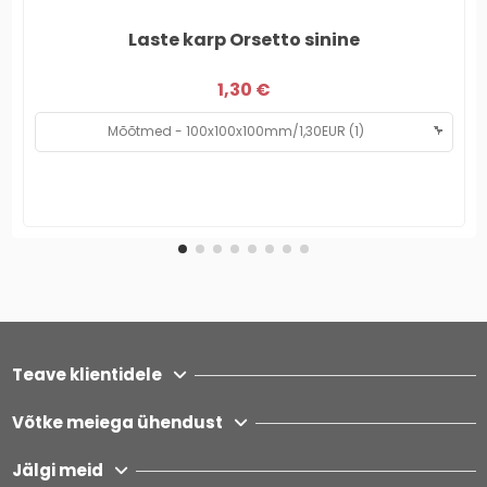
Laste karp Orsetto sinine
1,30 €
Teave klientidele
Võtke meiega ühendust
Jälgi meid