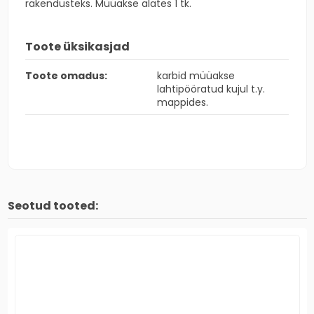
rakendusteks. Müüakse alates 1 tk.
Toote üksikasjad
Toote omadus:
karbid müüakse
lahtipööratud kujul t.y.
mappides.
Seotud tooted: