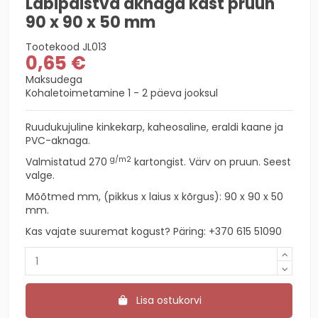
Läbipaistva aknaga kast pruun
90 x 90 x 50 mm
Tootekood
JL013
0,65 €
Maksudega
Kohaletoimetamine 1 - 2 päeva jooksul
Ruudukujuline kinkekarp, kaheosaline, eraldi kaane ja
PVC-aknaga.
g/m2
Valmistatud 270
kartongist. Värv on pruun. Seest
valge.
Mõõtmed mm, (pikkus x laius x kõrgus): 90 x 90 x 50
mm.
Kas vajate suuremat kogust? Päring:
+370 615 51090
Lisa ostukorvi