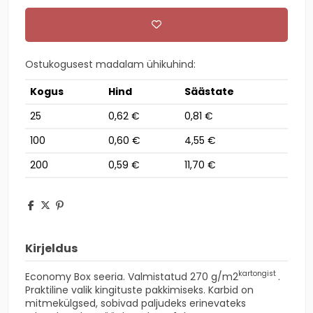
Ostukogusest madalam ühikuhind:
Kogus
Hind
Säästate
25
0,62 €
0,81 €
100
0,60 €
4,55 €
200
0,59 €
11,70 €
Kirjeldus
kartongist
Economy Box seeria. Valmistatud 270
g/m2
.
Praktiline valik kingituste pakkimiseks. Karbid on
mitmekülgsed, sobivad paljudeks erinevateks