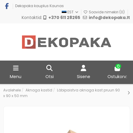
Dekopaka kauplus Kaunas
EST
Soovide nimekiri (
0
)
Kontaktid:
+370 611 28265
info@dekopaka.lt
0
Menu
Otsi
Sisene
Ostukorv:
Avalehele
Aknaga kastid
Läbipaistva aknaga kast pruun 90
x 90 x 50 mm