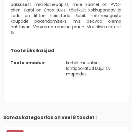
paksusest mikrolainepapist, mille kaanel on PVC-
aken. Karbi on ühes tükis, täielikult kokkupandav ja
seda on lihtne hoiustada. Sobib mitmesuguste
kaupade pakendamiseks, mis peavad olema
nähtavad. Värvus naturaalne pruun. Müüakse alates 1
tk.
Toote üksikasjad
Toote omadus:
karbid müüakse
lahtipööratud kujul t.y.
mappides.
Samas kategoorias on veel 8 toodet :