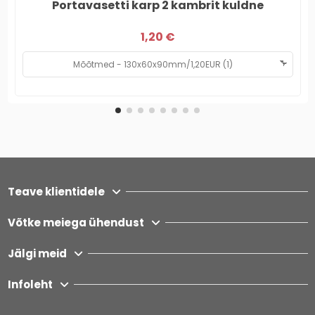
Portavasetti karp 2 kambrit kuldne
1,20 €
Teave klientidele
Võtke meiega ühendust
Jälgi meid
Infoleht