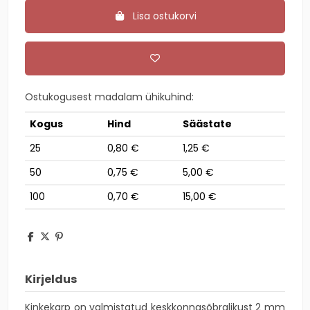
Lisa ostukorvi
Ostukogusest madalam ühikuhind:
Kogus
Hind
Säästate
25
0,80 €
1,25 €
50
0,75 €
5,00 €
100
0,70 €
15,00 €
Kirjeldus
Kinkekarp on valmistatud keskkonnasõbralikust 2 mm