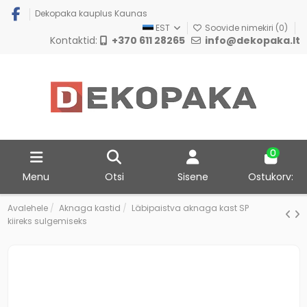
Dekopaka kauplus Kaunas
EST
Soovide nimekiri (
0
)
Kontaktid:
+370 611 28265
info@dekopaka.lt
0
Menu
Otsi
Sisene
Ostukorv:
Avalehele
Aknaga kastid
Läbipaistva aknaga kast SP
kiireks sulgemiseks