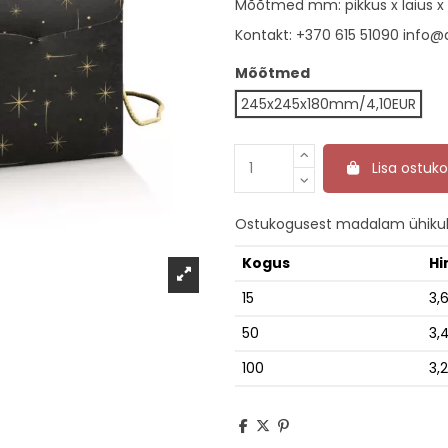
Mõõtmed mm: pikkus x laius x 
Kontakt:
+370 615 51090
info@d
Mõõtmed
245x245x180mm/4,10EUR
Lisa ostuko
Ostukogusest madalam ühikuh
Kogus
Hi
15
3,
50
3,
100
3,