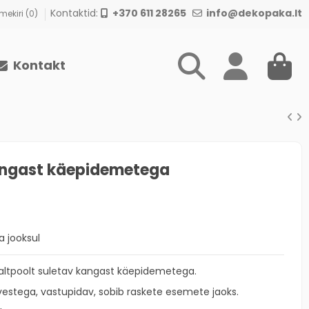
Kontaktid:
+370 611 28265
info@dekopaka.lt
ekiri (
0
)
Kontakt
angast käepidemetega
 jooksul
laltpoolt suletav kangast käepidemetega.
estega, vastupidav, sobib raskete esemete jaoks.