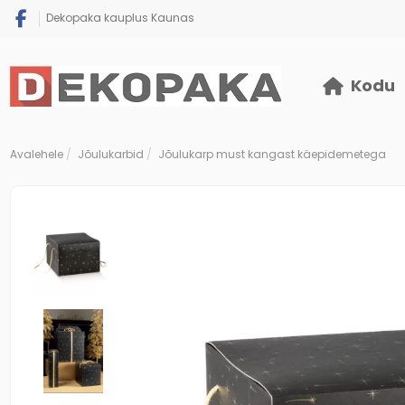
Dekopaka kauplus Kaunas
Kodu
Avalehele
Jõulukarbid
Jõulukarp must kangast käepidemetega