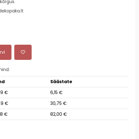
kõrgus.
ekopaka.lt
rvi
ind:
nd
Säästate
69 €
6,15 €
49 €
30,75 €
28 €
82,00 €