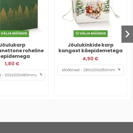
VÄLJA MÜÜDUD
VÄLJA MÜÜDUD
Jõulukarp
Jõulukinkide karp
nettone roheline
kangast käepidemetega
äepidemega
4,50 €
1,80 €