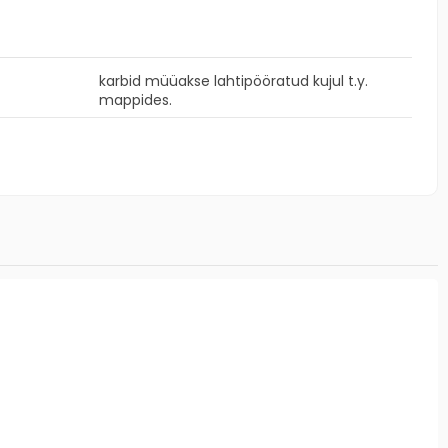
karbid müüakse lahtipööratud kujul t.y.
mappides.