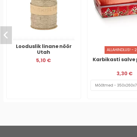
Looduslik linane nöör
ALLAHINDLUS! - 
Utah
Karbikasti salv
5,10 €
3,30 €