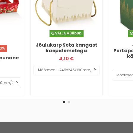
VÄLJA MÜÜDUD
Jõulukarp Seta kangast
20%
käepidemetega
Portapa
k
e punane
4,10 €