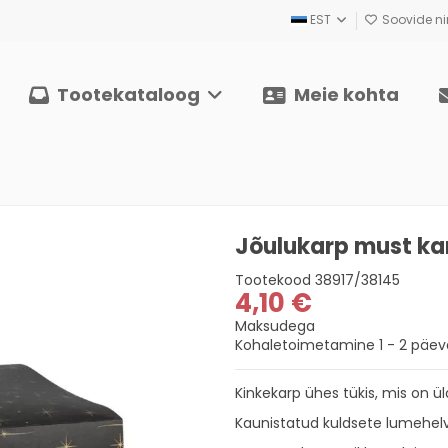
EST
Soovide nim
Tootekataloog
Meie kohta
Jõulukarp must k
Tootekood
38917/38145
4,10 €
Maksudega
Kohaletoimetamine 1 - 2 päeva
Kinkekarp ühes tükis, mis on ü
Kaunistatud kuldsete lumehelv