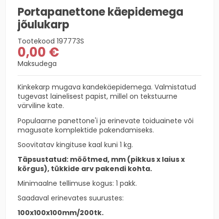
Portapanettone käepidemega
jõulukarp
Tootekood
197773S
0,00 €
Maksudega
Kinkekarp mugava kandekäepidemega. Valmistatud
tugevast lainelisest papist, millel on tekstuurne
värviline kate.
Populaarne panettone'i ja erinevate toiduainete või
magusate komplektide pakendamiseks.
Soovitatav kingituse kaal kuni 1 kg.
Täpsustatud: mõõtmed, mm (pikkus x laius x
kõrgus), tükkide arv pakendi kohta.
Minimaalne tellimuse kogus: 1 pakk.
Saadaval erinevates suurustes:
100x100x100mm/200tk.