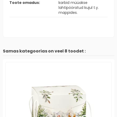
Toote omadus:
karbid müüakse
lahtipööratud kujul t.y.
mappides.
Samas kategoorias on veel 8 toodet :