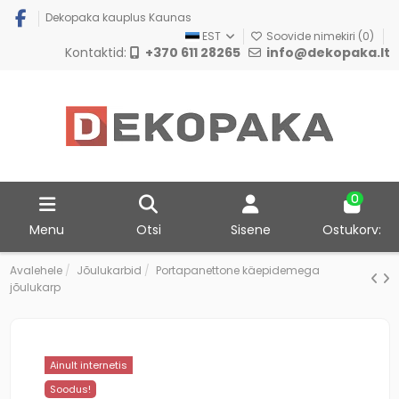
Dekopaka kauplus Kaunas
EST
Soovide nimekiri (
0
)
Kontaktid:
+370 611 28265
info@dekopaka.lt
0
Menu
Otsi
Sisene
Ostukorv:
Avalehele
Jõulukarbid
Portapanettone käepidemega
jõulukarp
Ainult internetis
Soodus!