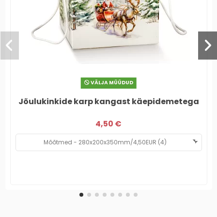
VÄLJA MÜÜDUD
Jõulukinkide karp kangast käepidemetega
4,50 €