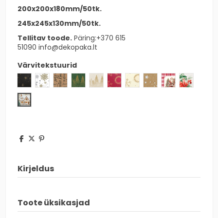
200x200x180mm/50tk.
245x245x130mm/50tk.
Tellitav toode.
Päring
:+370 615
51090
info@dekopaka.lt
Värvitekstuurid
Tähed mustas
Kristalliline valge
Sõnad pruun
Metsaroheline
Forest valge
Universum punane
Universum valge
Galaktika pruun
Santa namai
Christma
Christmas village
Kirjeldus
Toote üksikasjad