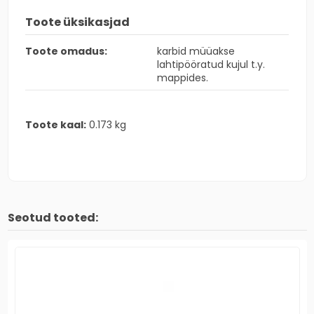
Toote üksikasjad
Toote omadus:
karbid müüakse
lahtipööratud kujul t.y.
mappides.
Toote kaal:
0.173 kg
Seotud tooted: