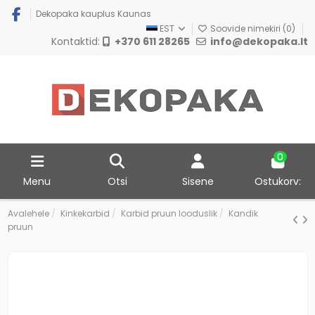
Dekopaka kauplus Kaunas
EST
Soovide nimekiri (
0
)
Kontaktid:
+370 611 28265
info@dekopaka.lt
0
Menu
Otsi
Sisene
Ostukorv:
Avalehele
Kinkekarbid
Karbid pruun looduslik
Kandik
pruun