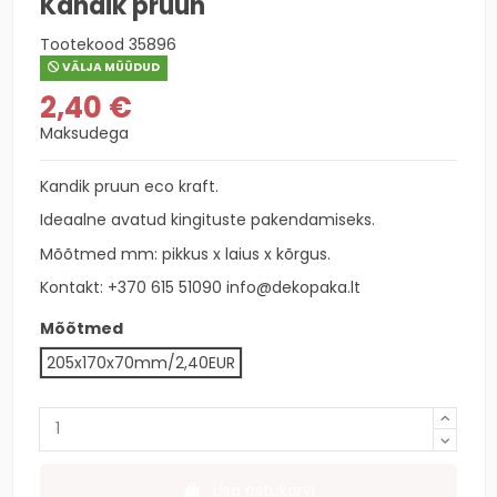
Kandik pruun
Tootekood
35896
VÄLJA MÜÜDUD
2,40 €
Maksudega
Kandik pruun eco kraft.
Ideaalne avatud kingituste pakendamiseks.
Mõõtmed mm: pikkus x laius x kõrgus.
Kontakt:
+370 615 51090
info@dekopaka.lt
Mõõtmed
205x170x70mm/2,40EUR
Lisa ostukorvi