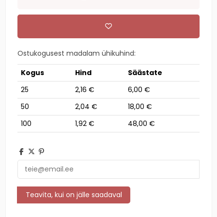
Ostukogusest madalam ühikuhind:
Kogus
Hind
Säästate
25
2,16 €
6,00 €
50
2,04 €
18,00 €
100
1,92 €
48,00 €