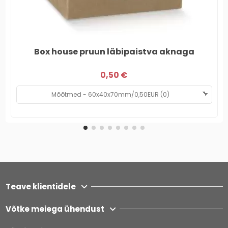
Box house pruun läbipaistva aknaga
0,50 €
Teave klientidele
Võtke meiega ühendust